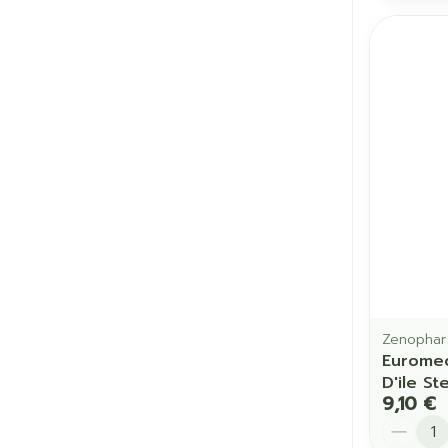
Zenophar
Eurome
D'ile Ste
9,10 €
Quantit