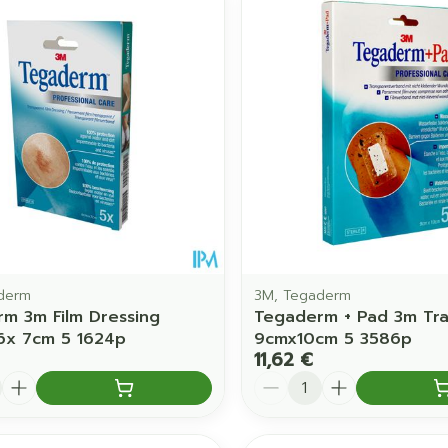
derm
3M, Tegaderm
m 3m Film Dressing
Tegaderm + Pad 3m Tran
6x 7cm 5 1624p
9cmx10cm 5 3586p
11,62 €
é
Quantité