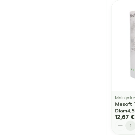
Molnlyck
Mesoft
Diam4,5
12,67 €
Quantit