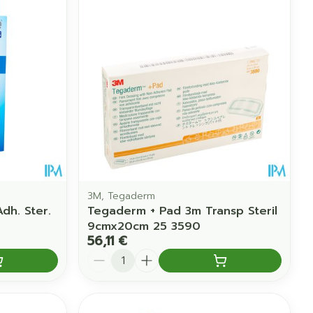
Eau micellaire
us
Yeux
us
Afficher plus
anti-insectes
Senteur
3M, Tegaderm
dh. Ster.
Tegaderm + Pad 3m Transp Steril
9cmx20cm 25 3590
56,11 €
Quantité
CBD