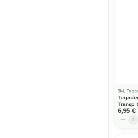
3M, Tega
Tegader
Transp 
6,95 €
Quantit