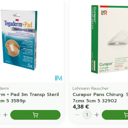
derm
Lohmann Rauscher
m + Pad 3m Transp Steril
Curapor Pans Chirurg. S
cm 5 3589p
7cmx 5cm 5 32902
4,38 €
é
Quantité