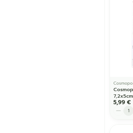
Cheveux
Piluliers et a
Soins du vis
Taches de pig
Peau sensible
irritée
Cosmopo
Peau mixte
Cosmopo
7,2x5cm
Peau terne
5,99 €
Afficher plus
Quantit
Ronflement