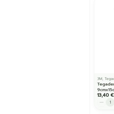
3M, Tega
Tegader
9cmx15
13,40 €
Quantit