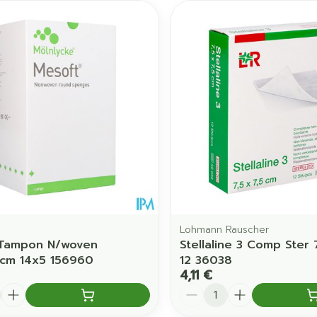
e
Lohmann Rauscher
 Tampon N/woven
Stellaline 3 Comp Ster 
cm 14x5 156960
12 36038
4,11 €
é
Quantité