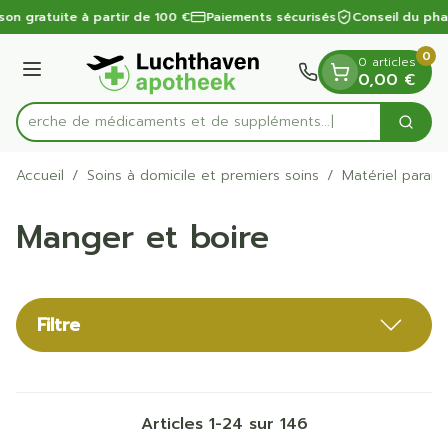
Diapositive 1 de 1
Aller au contenu
son gratuite à partir de 100 €
Paiements sécurisés
Conseil du pha
0
0 articles
Menu
0,00 €
Recherche de médicaments et
Cherc
Rechercher
Accueil
/
Soins à domicile et premiers soins
/
Matériel paramé
Manger et boire
Filtre
Articles
1
-
24
sur
146