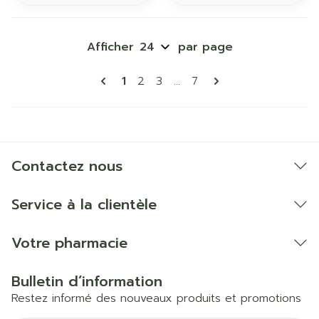
Afficher
par page
Pages
Vous lisez actuellement la page
Page
Page
Page
1
2
3
...
7
Contactez nous
Service à la clientèle
Votre pharmacie
Bulletin d’information
Restez informé des nouveaux produits et promotions