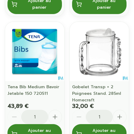
Ajouter au
Ajouter au
panier
panier
Tena Bib Medium Bavoir
Gobelet Transp + 2
Jetable 150 720511
Poignees Stand. 285ml
Homecraft
43,89 €
32,00 €
Quantité
Quantité
Ajouter au
Ajouter au