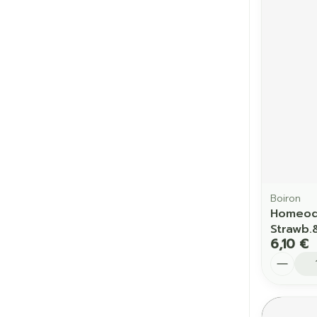
Cheveux
Piluliers et a
Soins du vis
Taches de pig
Peau sensible
irritée
Peau mixte
Boiron
Homeode
Peau terne
Strawb.
6,10 €
Afficher plus
Quantit
Ronflement