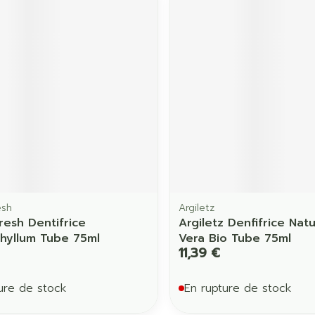
esh
Argiletz
esh Dentifrice
Argiletz Denfifrice Nat
hyllum Tube 75ml
Vera Bio Tube 75ml
11,39 €
ure de stock
En rupture de stock