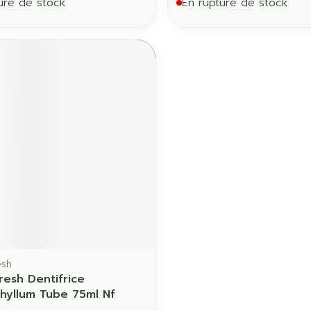
ure de stock
En rupture de stock
esh
esh Dentifrice
hyllum Tube 75ml Nf