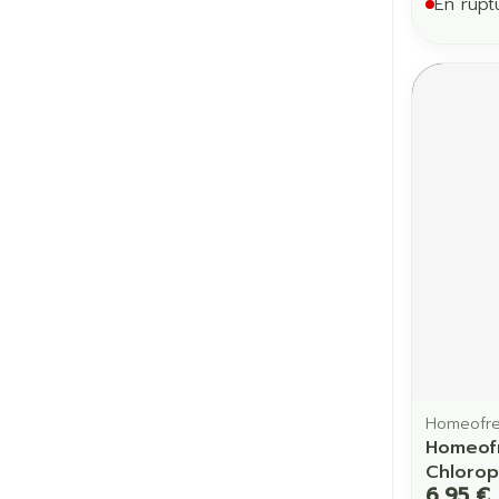
En rupt
Homeofr
Homeofr
Chlorop
6,95 €