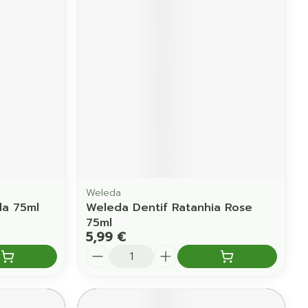
Yeux
us
Afficher plus
anti-insectes
Senteur
Weleda
la 75ml
Weleda Dentif Ratanhia Rose
75ml
5,99 €
Quantité
CBD