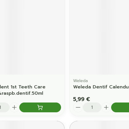
Ombres à paupières
Massage
Afficher plus
Afficher pl
ccessoires
Masques chirurgique
age
Compléments
Répulsifs 
nutritionnels
mentation
 - peau
Weleda
nt 1st Teeth Care
Weleda Dentif Calendu
&raspb.dentif.50ml
5,99 €
é
Quantité
Autobronzants
Rasage