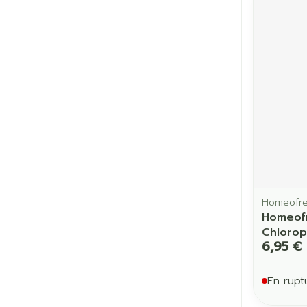
Homeofr
Homeofr
Chlorop
6,95 €
En rupt