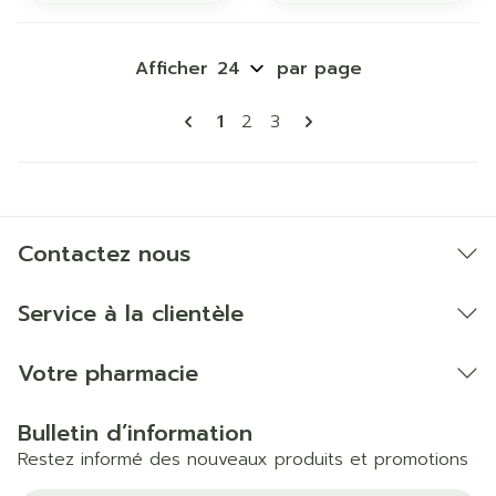
Afficher
par page
Pages
Vous lisez actuellement la pa
Page
Page
1
2
3
Contactez nous
Service à la clientèle
Votre pharmacie
Bulletin d’information
Restez informé des nouveaux produits et promotions