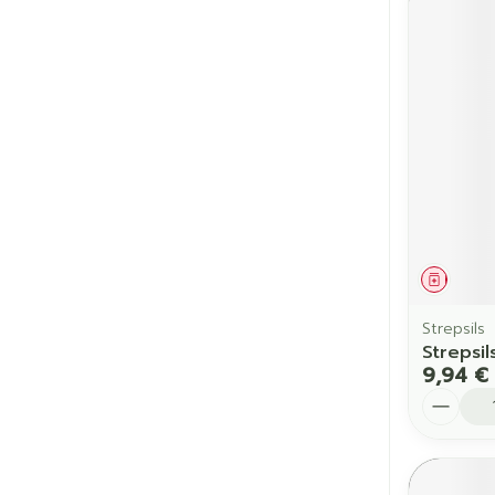
Médic
Strepsils
Strepsil
9,94 €
Quantit