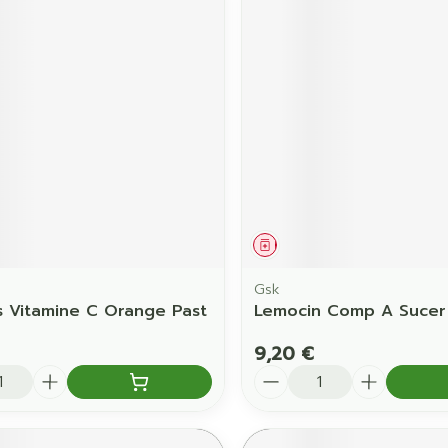
ament
Médicament
Gsk
ls Vitamine C Orange Past
Lemocin Comp A Sucer
9,20 €
é
Quantité