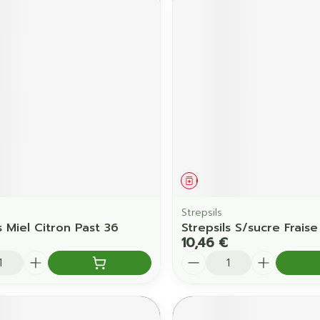
ament
Médicament
Strepsils
s Miel Citron Past 36
Strepsils S/sucre Fraise
10,46 €
é
Quantité