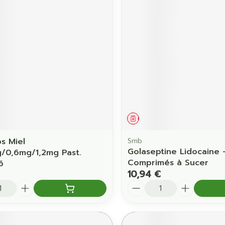
Ombres à paupières
Massage
Afficher plus
Afficher pl
ccessoires
Masques chirurgique
age
Compléments
Répulsifs 
nutritionnels
mentation
 - peau
ament
Médicament
bs Miel
Smb
Golaseptine Lidocaine 
g/0,6mg/1,2mg Past.
Comprimés à Sucer
6
10,94 €
é
Quantité
Autobronzants
Rasage