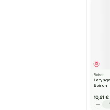
Médic
Boiron
Laryng
Boiron
10,61 €
Quantit