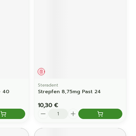
Yeux
us
Afficher plus
anti-insectes
Senteur
Médicament
Steradent
- 40
Strepfen 8,75mg Past 24
10,30 €
Quantité
CBD