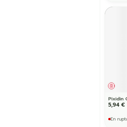
Médic
Pixidin
5,94 €
En rupt