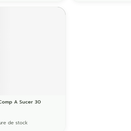
ament
 Comp A Sucer 30
ure de stock