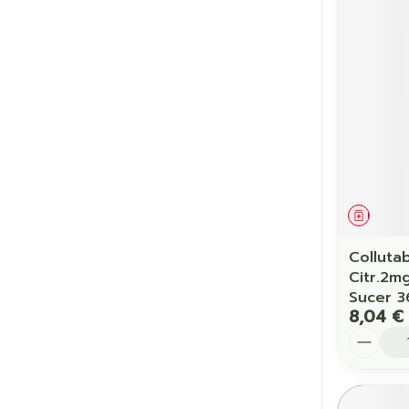
Cheveux
Piluliers et a
Soins du vis
Taches de pig
Peau sensible
Médic
irritée
Peau mixte
Colluta
Citr.2m
Peau terne
Sucer 3
8,04 €
Afficher plus
Quantit
Ronflement