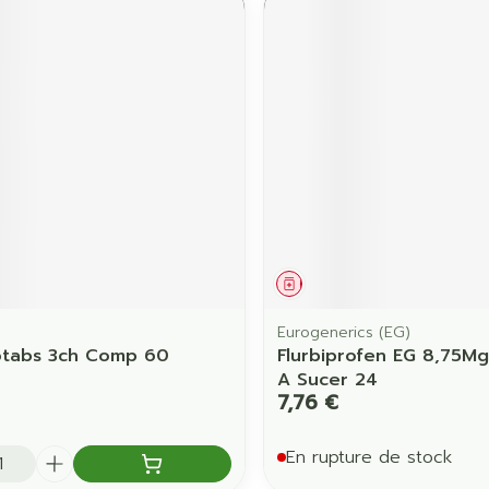
ament
Médicament
Eurogenerics (EG)
otabs 3ch Comp 60
Flurbiprofen EG 8,75Mg 
A Sucer 24
7,76 €
é
En rupture de stock