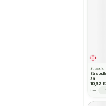
Médic
Strepsils
Strepsi
36
10,32 €
Quantit