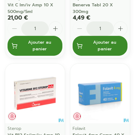
Vit C Im/iv Amp 10 X
Benerva Tabl 20 X
500mg/5ml
300mg
21,00 €
4,49 €
Quantité
Quantité
Ajouter au
Ajouter au
panier
panier
Médicament
Médicament
Sterop
Folavit