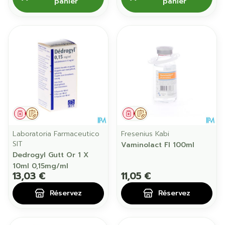
panier
panier
Médicament
Sur prescription
Médicament
Sur prescription
Laboratoria Farmaceutico
Fresenius Kabi
SIT
Vaminolact Fl 100ml
Dedrogyl Gutt Or 1 X
10ml 0,15mg/ml
13,03 €
11,05 €
Réservez
Réservez