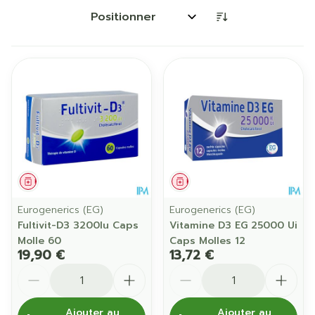
Trier par:
Médicament
Médicament
Eurogenerics (EG)
Eurogenerics (EG)
Fultivit-D3 3200Iu Caps
Vitamine D3 EG 25000 Ui
Molle 60
Caps Molles 12
19,90 €
13,72 €
Quantité
Quantité
Ajouter au
Ajouter au