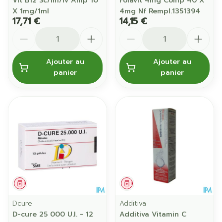
Vit B12 Sc/im/iv Amp 10
Folavit 4mg Comp 40 X
X 1mg/1ml
4mg Nf Rempl.1351394
17,71 €
14,15 €
Quantité
Quantité
Ajouter au
Ajouter au
panier
panier
Médicament
Médicament
Dcure
Additiva
D-cure 25 000 U.I. - 12
Additiva Vitamin C