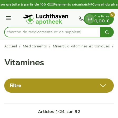
Diapositive 1 de 1
Aller au contenu
son gratuite à partir de 100 €
Paiements sécurisés
Conseil du phar
0
0 articles
Menu
0,00 €
Recherche de mé
Cherc
Rechercher
Accueil
/
Médicaments
/
Minéraux, vitamines et toniques
/
V
Vitamines
Filtre
Articles
1
-
24
sur
92