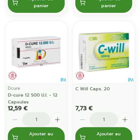
panier
panier
Médicament
Médicament
Dcure
C Will Caps. 20
D-cure 12 500 U.I. - 12
Capsules
12,59 €
7,73 €
Quantité
Quantité
Ajouter au
Ajouter au