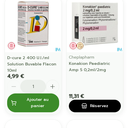
Médicament
Médicament
Sur prescription
Cheplapharm
D-cure 2 400 U.I./ml
Konakion Paediatric
Solution Buvable Flacon
Amp 5 0,2ml/2mg
10ml
4,99 €
Quantité
11,31 €
Ajouter au
panier
Réservez