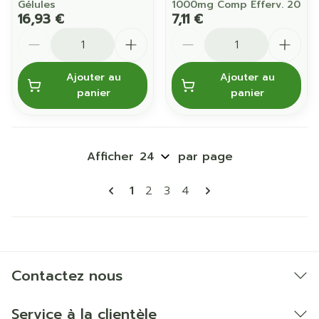
Gélules
1000mg Comp Efferv. 20
16,93 €
7,11 €
Quantité
Quantité
Ajouter au
Ajouter au
panier
panier
Afficher
par page
Pages
Vous lisez actuellement la page
Page
Page
Page
1
2
3
4
Contactez nous
Service à la clientèle