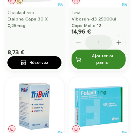
Médicament
Sur prescription
Médicament
Cheplapharm
Teva
Etalpha Caps 30 X
Vibosun-d3 25000ui
0,25mcg
Caps Molle 12
14,96 €
Quantité
8,73 €
Ajouter au
Réservez
panier
Médicament
Médicament