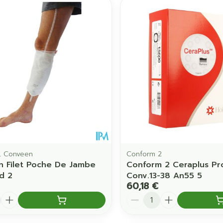
, Conveen
Conform 2
 Filet Poche De Jambe
Conform 2 Ceraplus Pr
d 2
Conv.13-38 An55 5
60,18 €
é
Quantité