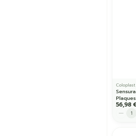
Cheveux
Piluliers et a
Soins du vis
Taches de pig
Peau sensible
irritée
Coloplast
Peau mixte
Sensura
Plaque
Peau terne
56,98 
Afficher plus
Quantit
Ronflement