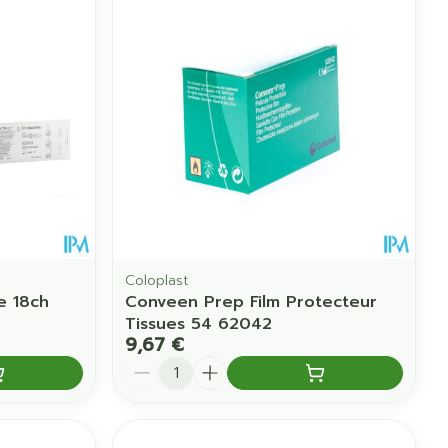
Eau micellaire
us
Yeux
us
Afficher plus
anti-insectes
Senteur
Coloplast
e 18ch
Conveen Prep Film Protecteur
Tissues 54 62042
9,67 €
Quantité
CBD