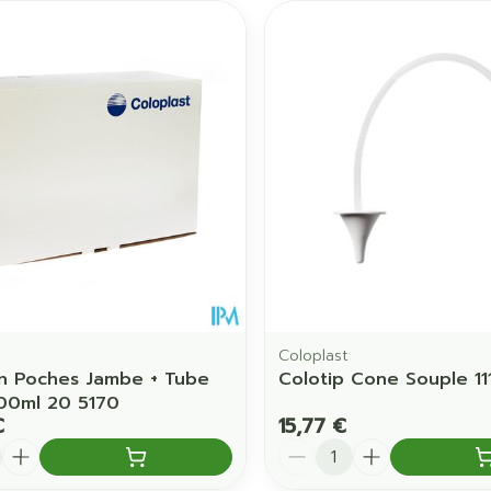
Coloplast
n Poches Jambe + Tube
Colotip Cone Souple 11
00ml 20 5170
€
15,77 €
é
Quantité