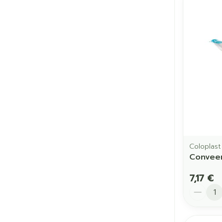
Coloplast
Conveen
7,17 €
Quantit