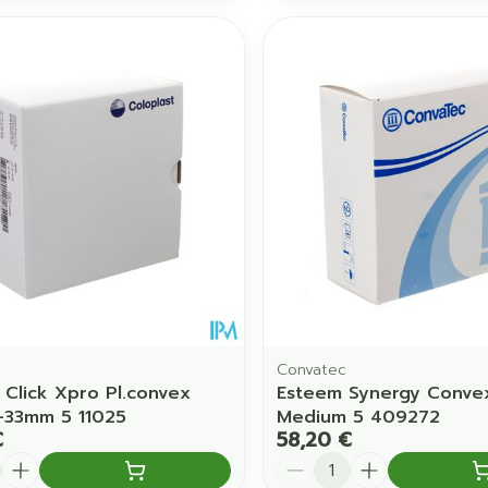
Convatec
 Click Xpro Pl.convex
Esteem Synergy Conve
5-33mm 5 11025
Medium 5 409272
€
58,20 €
é
Quantité