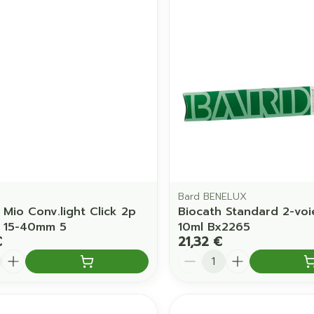
Soin intime
Afficher pl
Ombres à paupières
Massage
Afficher plus
Afficher pl
ccessoires
Masques chirurgique
age
Compléments
Répulsifs 
nutritionnels
mentation
 - peau
Bard BENELUX
 Mio Conv.light Click 2p
Biocath Standard 2-voi
s 15-40mm 5
10ml Bx2265
€
21,32 €
é
Quantité
Autobronzants
Rasage