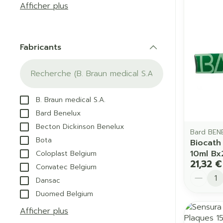
Afficher plus
Pieds et jam
Accessoires a
Crème, gel et 
Pieds secs, cal
Oxygène
crevasses
Fabricants
Système respi
filter
Ampoules
Callosités
Cors
Muscles et
B. Braun medical S.A.
articulations
Afficher plus
Bard Benelux
Aiguilles et 
Becton Dickinson Benelux
Bard BEN
Infections
Seringues
Bota
Biocath
Spécifiqueme
10ml Bx
Coloplast Belgium
Solution inject
les hommes
21,32 €
Convatec Belgium
Aiguilles
Quantit
Dansac
Soins du corp
Poux
Aiguilles stylo
Duomed Belgium
Déodorants
Afficher plus
Afficher plus
Soins du visag
Diagnostique