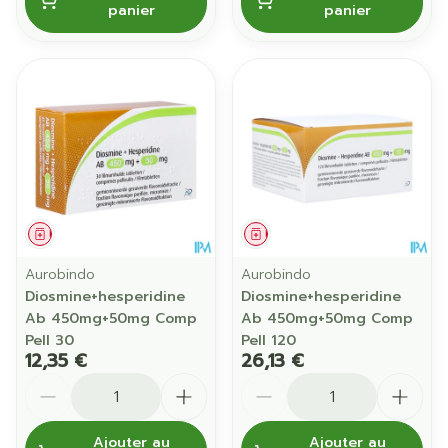
panier
panier
Médicament
Médicament
Aurobindo
Aurobindo
Diosmine+hesperidine
Diosmine+hesperidine
Ab 450mg+50mg Comp
Ab 450mg+50mg Comp
Pell 30
Pell 120
12,35 €
26,13 €
Quantité
Quantité
Ajouter au
Ajouter au