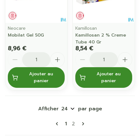
Médicament
Médicament
Neocare
Kamillosan
Mobilat Gel 50G
Kamillosan 2 % Creme
Tube 40 Gr
8,96 €
8,54 €
Quantité
Quantité
Ajouter au
Ajouter au
panier
panier
Afficher
par page
Pages
Vous lisez actuellement la p
Page
1
2