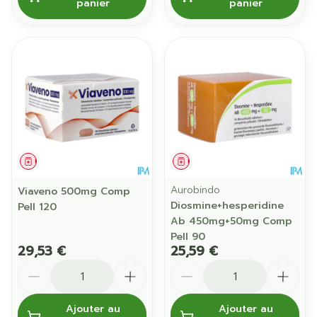
panier
panier
Médicament
Médicament
Aurobindo
Viaveno 500mg Comp
Diosmine+hesperidine
Pell 120
Ab 450mg+50mg Comp
Pell 90
29,53 €
25,59 €
Quantité
Quantité
Ajouter au
Ajouter au