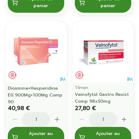
panier
panier
Médicament
Médicament
Tilman
Diosmine+Hesperidine
Veinofytol Gastro Resist
EG 900Mg+100Mg Comp
Comp 98x50mg
90
40,98 €
27,80 €
Quantité
Quantité
Ajouter au
Ajouter au