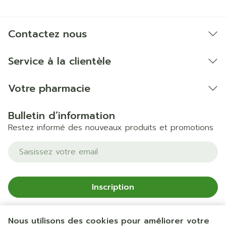
Contactez nous
Service à la clientèle
Votre pharmacie
Bulletin d’information
Restez informé des nouveaux produits et promotions
Adresse mail
Inscription
En cliquant sur s'abonner, vous vous abonnez à notre
newsletter et acceptez notre
politique de confidentialité
.
Nous utilisons des cookies pour améliorer votre