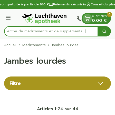
Diapositive 1 de 1
Aller au contenu
son gratuite à partir de 100 €
Paiements sécurisés
Conseil du pha
0
0 articles
Menu
0,00 €
Recherche de médicaments
Cherc
Rechercher
Accueil
/
Médicaments
/
Jambes lourdes
Jambes lourdes
Filtre
Articles
1
-
24
sur
44