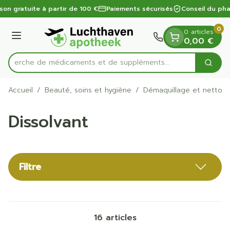
Diapositive 1 de 1
Aller au contenu
ison gratuite à partir de 100 €
Paiements sécurisés
Conseil du pha
0
0 articles
Menu
0,00 €
Recherche de médicaments et de su
Cherc
Rechercher
Accueil
/
Beauté, soins et hygiène
/
Démaquillage et nettoy
Dissolvant
Filtre
16
articles