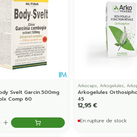
Soin intime
Afficher pl
Ombres à paupières
Massage
Afficher plus
Afficher pl
ccessoires
Masques chirurgique
age
Compléments
Répulsifs 
nutritionnels
mentation
 - peau
Arkocaps, Arkogelules, Ark
Body Svelt Garcin.500mg
Arkogelules Orthosiph
Cplx Comp 60
45
12,95 €
é
En rupture de stock
Autobronzants
Rasage