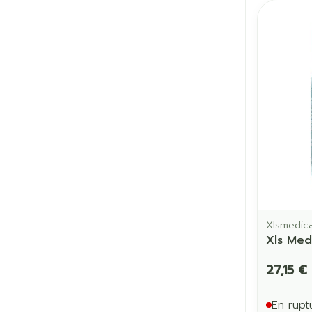
Xlsmedica
Xls Med
27,15 €
En rupt