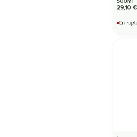
500ml
29,10 €
En rupt