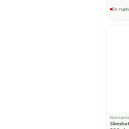
En rupt
Nutrisant
Slimsho