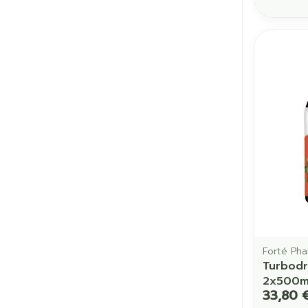
Forté Ph
Turbodr
2x500m
33,80 