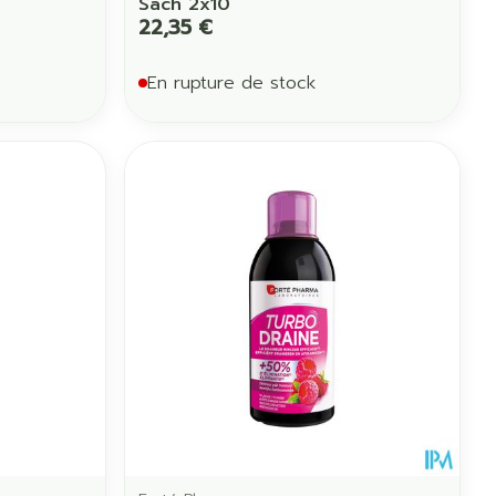
Sach 2x10
22,35 €
En rupture de stock