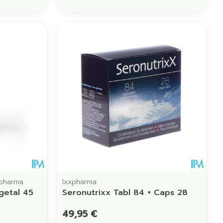
opharma
Ixxpharma
getal 45
Seronutrixx Tabl 84 + Caps 28
49,95 €