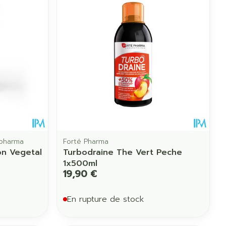
Eau micellaire
us
Yeux
us
Afficher plus
anti-insectes
Senteur
opharma
Forté Pharma
on Vegetal
Turbodraine The Vert Peche
1x500ml
19,90 €
En rupture de stock
CBD