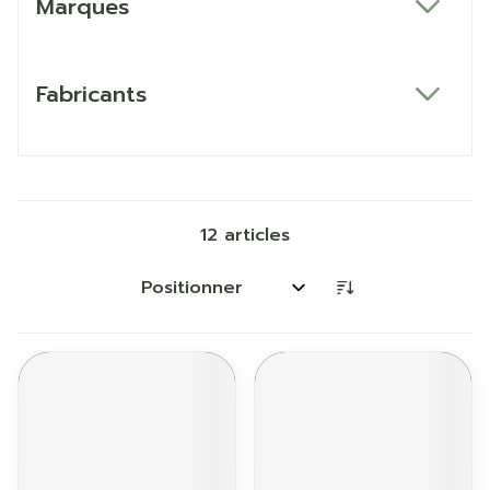
Marques
filter
Fabricants
filter
12
articles
Trier par: