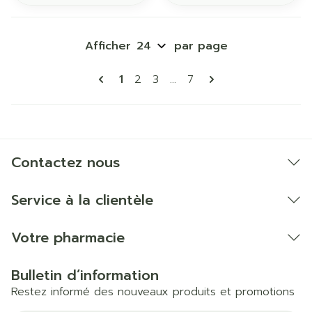
Afficher
par page
Pages
Vous lisez actuellement la page
Page
Page
Page
1
2
3
...
7
Contactez nous
Service à la clientèle
Votre pharmacie
Bulletin d’information
Restez informé des nouveaux produits et promotions