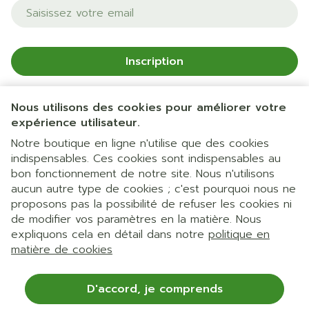
Adresse mail
Inscription
En cliquant sur s'abonner, vous vous abonnez à notre
newsletter et acceptez notre
politique de confidentialité
.
Nous utilisons des cookies pour améliorer votre
expérience utilisateur.
Notre boutique en ligne n'utilise que des cookies
indispensables. Ces cookies sont indispensables au
bon fonctionnement de notre site. Nous n'utilisons
aucun autre type de cookies ; c'est pourquoi nous ne
proposons pas la possibilité de refuser les cookies ni
de modifier vos paramètres en la matière. Nous
expliquons cela en détail dans notre
politique en
Liens légaux
matière de cookies
D'accord, je comprends