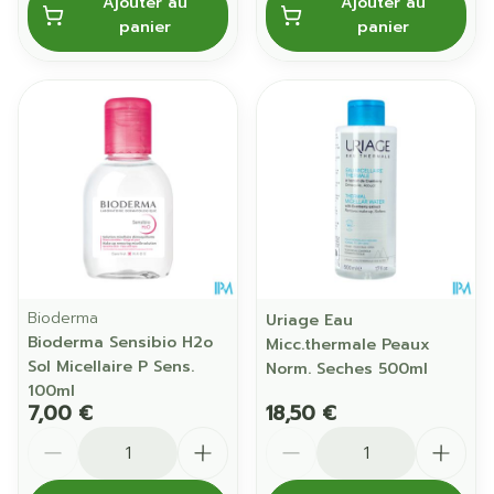
Ajouter au
Ajouter au
panier
panier
Bioderma
Uriage Eau
Bioderma Sensibio H2o
Micc.thermale Peaux
Sol Micellaire P Sens.
Norm. Seches 500ml
100ml
7,00 €
18,50 €
Quantité
Quantité