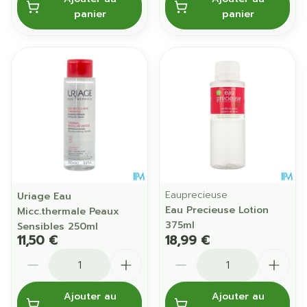
panier
panier
Eauprecieuse
Uriage Eau
Eau Precieuse Lotion
Micc.thermale Peaux
375ml
Sensibles 250ml
11,50 €
18,99 €
Quantité
Quantité
Ajouter au
Ajouter au