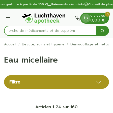
Diapositive 1 de 1
Aller au contenu
son gratuite à partir de 100 €
Paiements sécurisés
Conseil du pha
0
0 articles
Menu
0,00 €
Recherche de médica
Cherc
Rechercher
Accueil
/
Beauté, soins et hygiène
/
Démaquillage et nettoy
Eau micellaire
Filtre
Articles
1
-
24
sur
160