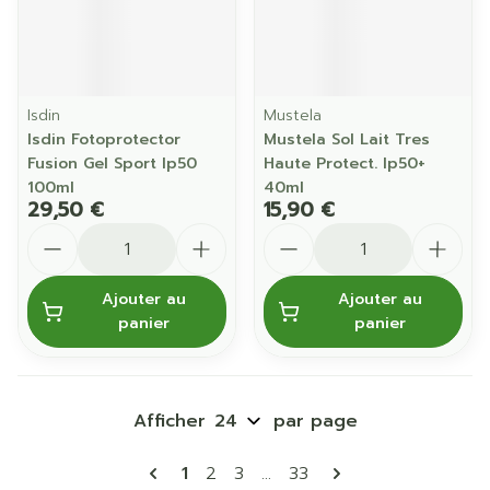
Isdin
Mustela
Isdin Fotoprotector
Mustela Sol Lait Tres
Fusion Gel Sport Ip50
Haute Protect. Ip50+
100ml
40ml
29,50 €
15,90 €
Quantité
Quantité
Ajouter au
Ajouter au
panier
panier
Afficher
par page
Pages
Vous lisez actuellement la page
Page
Page
Page
1
2
3
...
33