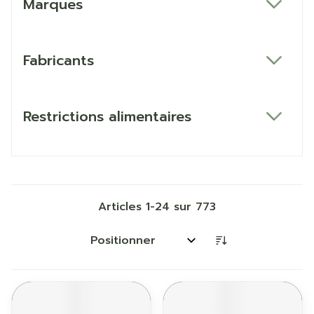
Marques
filter
Fabricants
filter
Restrictions alimentaires
filter
Articles
1
-
24
sur
773
Trier par: