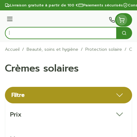
Aller au contenu
Livraison gratuite à partir de 100 €
Paiements sécurisés
Cons
Menu
Cherc
Rechercher
Accueil
/
Beauté, soins et hygiène
/
Protection solaire
/
Crè
Crèmes solaires
Filtre
Passer à la liste des produits
Prix
filter