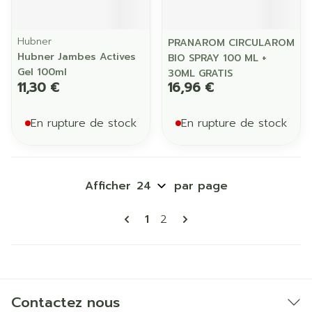
Hubner
PRANAROM CIRCULAROM
Hubner Jambes Actives
BIO SPRAY 100 ML +
Gel 100ml
30ML GRATIS
11,30 €
16,96 €
En rupture de stock
En rupture de stock
Afficher
par page
Pages
Vous lisez actuellement la p
Page
1
2
Contactez nous