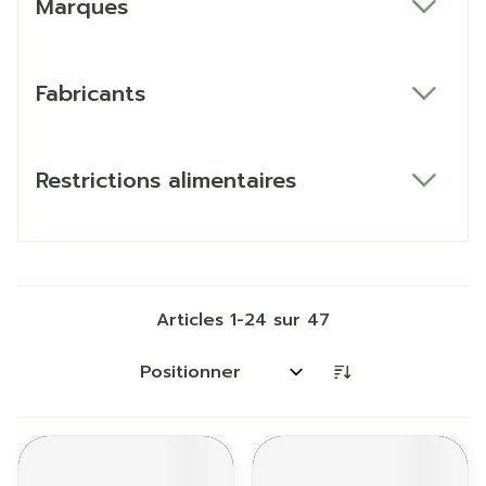
Marques
filter
Fabricants
filter
Restrictions alimentaires
filter
Articles
1
-
24
sur
47
Trier par: