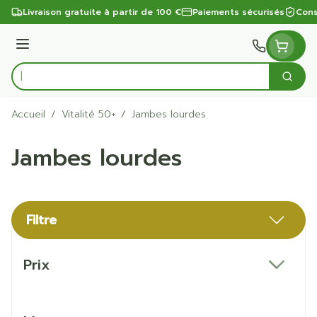
Aller au contenu
Livraison gratuite à partir de 100 €
Paiements sécurisés
Cons
Menu
Cherc
Rechercher
Accueil
/
Vitalité 50+
/
Jambes lourdes
Jambes lourdes
Filtre
Passer à la liste des produits
Prix
filter