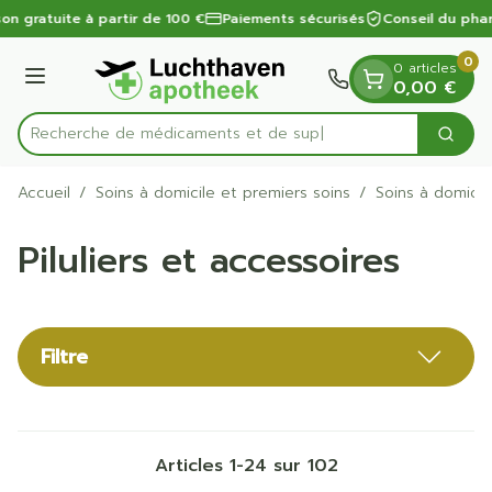
Diapositive 1 de 1
Aller au contenu
on gratuite à partir de 100 €
Paiements sécurisés
Conseil du phar
0
0 articles
Menu
0,00 €
Recherche de
Cherc
Rechercher
Accueil
/
Soins à domicile et premiers soins
/
Soins à domicil
Piluliers et accessoires
Filtre
Articles
1
-
24
sur
102