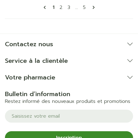
Pages
Vous lisez actuellement la page
Page
Page
Page
1
2
3
...
5
Contactez nous
Service à la clientèle
Votre pharmacie
Bulletin d’information
Restez informé des nouveaux produits et promotions
Adresse mail
Inscription