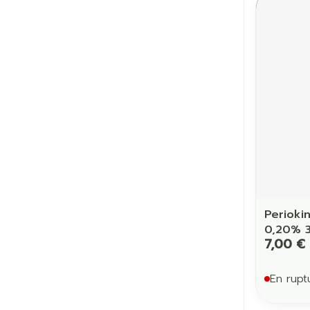
Cheveux
Piluliers et a
Soins du vis
Taches de pig
Peau sensible
irritée
Peau mixte
Perioki
Peau terne
0,20% 
Afficher plus
7,00 €
En rupt
Ronflement