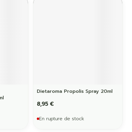
Yeux
us
Afficher plus
anti-insectes
Senteur
Dietaroma Propolis Spray 20ml
ml
8,95 €
En rupture de stock
CBD