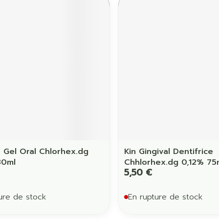
Ombres à paupières
Massage
Afficher plus
Afficher pl
ccessoires
Masques chirurgique
age
Compléments
Répulsifs 
nutritionnels
mentation
 - peau
n Gel Oral Chlorhex.dg
Kin Gingival Dentifrice
30ml
Chhlorhex.dg 0,12% 75
5,50 €
ure de stock
En rupture de stock
Autobronzants
Rasage