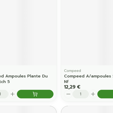
Ombres à paupières
Massage
Afficher plus
Afficher pl
ccessoires
Masques chirurgique
age
Compléments
Répulsifs 
nutritionnels
mentation
 - peau
d
Compeed
d Ampoules Plante Du
Compeed A/ampoules S
tch 5
Nf
12,29 €
é
Quantité
Autobronzants
Rasage