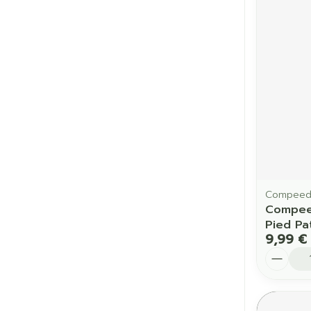
Cheveux
Piluliers et a
Soins du vis
Taches de pig
Peau sensible
irritée
Peau mixte
Compee
Compee
Peau terne
Pied Pa
9,99 €
Afficher plus
Quantit
Ronflement