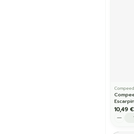
Compee
Compee
Escarpi
10,49 €
Quantit