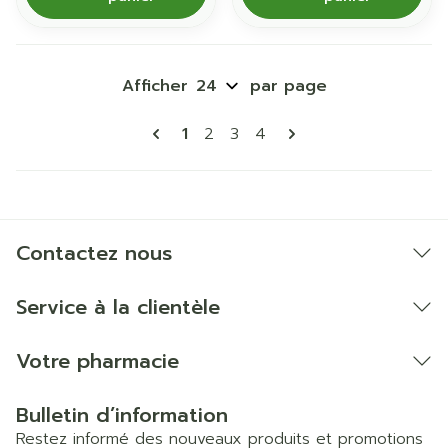
Afficher
par page
Pages
Vous lisez actuellement la page
Page
Page
Page
1
2
3
4
Contactez nous
Service à la clientèle
Votre pharmacie
Bulletin d’information
Restez informé des nouveaux produits et promotions