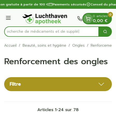
Diapositive 1 de 1
Aller au contenu
son gratuite à partir de 100 €
Paiements sécurisés
Conseil du phar
0
0 articles
Menu
0,00 €
Recherche de médi
Cherc
Rechercher
Accueil
/
Beauté, soins et hygiène
/
Ongles
/
Renforcement
Renforcement des ongles
Filtre
Articles
1
-
24
sur
78