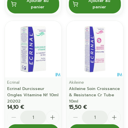
Ajouter au
Ajouter au
panier
panier
Ecrinal
Akileine
Ecrinal Durcisseur
Akileine Soin Croissance
Ongles Vitamine Nf 10ml
& Resistance Cr Tube
20202
10ml
14,10 €
15,50 €
Quantité
Quantité