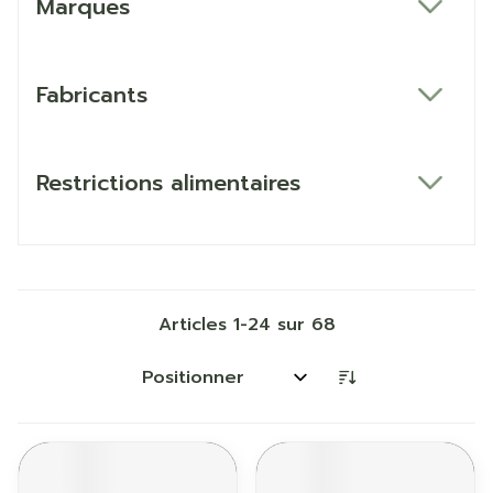
Marques
filter
Fabricants
filter
Restrictions alimentaires
filter
Articles
1
-
24
sur
68
Trier par: