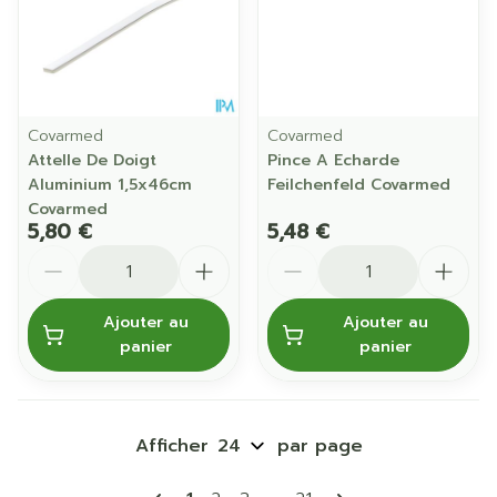
Covarmed
Covarmed
Attelle De Doigt
Pince A Echarde
Aluminium 1,5x46cm
Feilchenfeld Covarmed
Covarmed
5,80 €
5,48 €
Quantité
Quantité
Ajouter au
Ajouter au
panier
panier
Afficher
par page
Pages