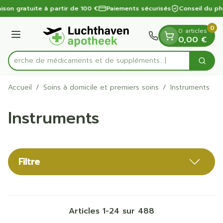
Diapositive 1 de 1
Aller au contenu
ison gratuite à partir de 100 €
Paiements sécurisés
Conseil du ph
0
0 articles
Menu
0,00 €
Recherche de médicaments et de suppléments...
Cherc
Rechercher
Accueil
/
Soins à domicile et premiers soins
/
Instruments
Instruments
Filtre
Articles
1
-
24
sur
488