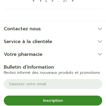
Vous lisez actuellement la page
Page
Page
Page
1
2
3
...
21
Contactez nous
Service à la clientèle
Votre pharmacie
Bulletin d’information
Restez informé des nouveaux produits et promotions
Adresse mail
Inscription