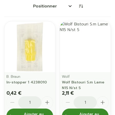
Trier par:
B. Braun
Wolf
In-stopper 1 4238010
Wolf Bistouri S.m Lame
N15 N/st 5
0,42 €
2,11 €
Quantité
Quantité
Ajouter au
Ajouter au