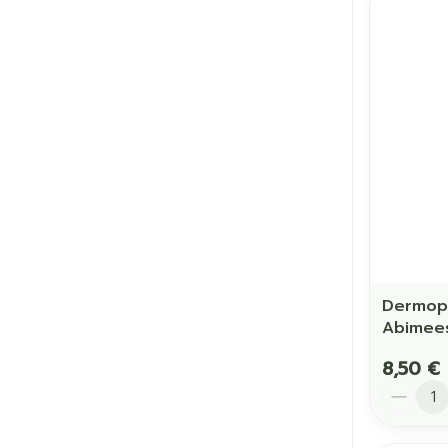
Dermoph
Abimees
8,50 €
Quantit