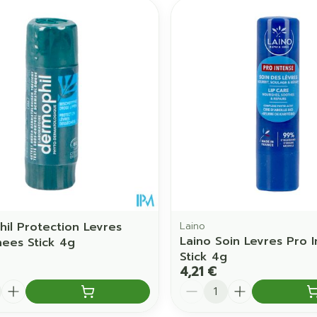
il Protection Levres
Laino
Laino Soin Levres Pro 
ees Stick 4g
Stick 4g
4,21 €
é
Quantité