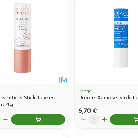
Uriage
ssentiels Stick Levres
Uriage Xemose Stick L
nt 4g
6,70 €
é
Quantité