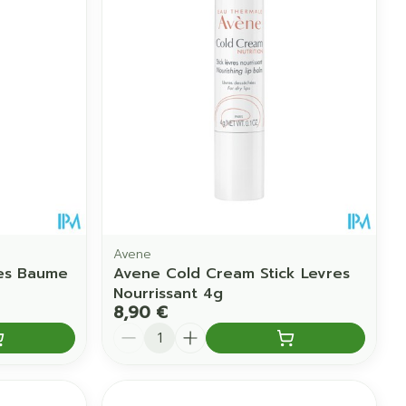
Eau micellaire
us
Yeux
us
Afficher plus
anti-insectes
Senteur
Avene
res Baume
Avene Cold Cream Stick Levres
Nourrissant 4g
8,90 €
Quantité
CBD