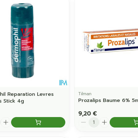
il Reparation Levres
Tilman
Prozalips Baume 6% 5m
 Stick 4g
9,20 €
é
Quantité