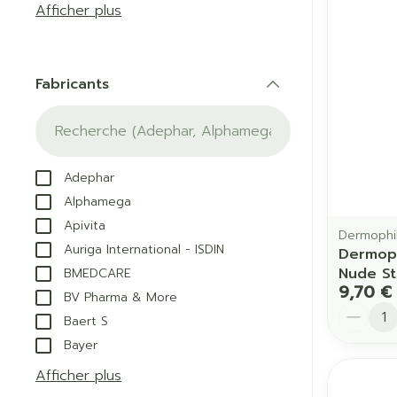
Afficher plus
Pieds et jam
Accessoires a
Crème, gel et 
Pieds secs, cal
Oxygène
crevasses
Fabricants
Système respi
filter
Ampoules
Callosités
Cors
Muscles et
Adephar
articulations
Afficher plus
Alphamega
Aiguilles et 
Apivita
Dermophi
Infections
Seringues
Auriga International - ISDIN
Dermoph
Spécifiqueme
Nude St
BMEDCARE
Solution inject
les hommes
9,70 €
BV Pharma & More
Aiguilles
Quantit
Baert S
Soins du corp
Poux
Aiguilles stylo
Bayer
Déodorants
Afficher plus
Afficher plus
Soins du visag
Diagnostique