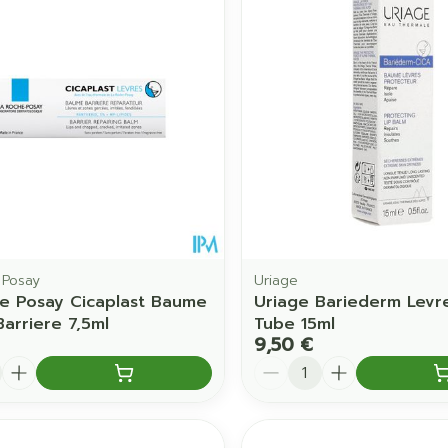
Soin intime
Afficher pl
Ombres à paupières
Massage
Afficher plus
Afficher pl
ccessoires
Masques chirurgique
age
Compléments
Répulsifs 
nutritionnels
mentation
 - peau
 Posay
Uriage
e Posay Cicaplast Baume
Uriage Bariederm Lev
Barriere 7,5ml
Tube 15ml
9,50 €
é
Quantité
Autobronzants
Rasage