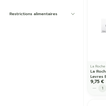
Restrictions alimentaires
Cheveux
filter
Piluliers et a
Soins du vis
Taches de pig
Peau sensible
irritée
La Roche
Peau mixte
La Roch
Levres 
Peau terne
9,75 €
Afficher plus
Quantit
Ronflement