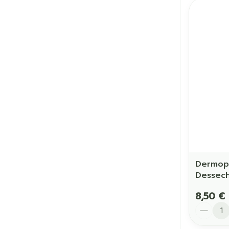
Dermoph
Dessech
8,50 €
Quantit