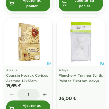
Ajouter au
Ajouter au
panier
panier
Arseus
Advys
Coussin Noyaux Cerises
Planche A Tartiner Synth.
Axamed 14x55cm
Pointes Fixat.set Advys
15,65 €
Quantité
26,00 €
Ajouter au