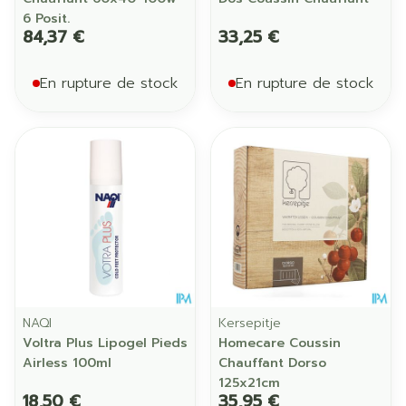
6 Posit.
84,37 €
33,25 €
En rupture de stock
En rupture de stock
NAQI
Kersepitje
Voltra Plus Lipogel Pieds
Homecare Coussin
Airless 100ml
Chauffant Dorso
125x21cm
18,50 €
35,95 €