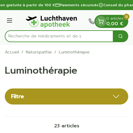
Diapositive 1 de 1
Aller au contenu
on gratuite à partir de 100 €
Paiements sécurisés
Conseil du phar
0
0 articles
Menu
0,00 €
Recherche de
Cherc
Rechercher
Accueil
/
Naturopathie
/
Luminothérapie
Luminothérapie
Filtre
23
articles