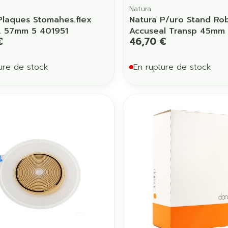
Natura
Plaques Stomahes.flex
Natura P/uro Stand Ro
. 57mm 5 401951
Accuseal Transp 45mm 
€
46,70 €
ure de stock
En rupture de stock