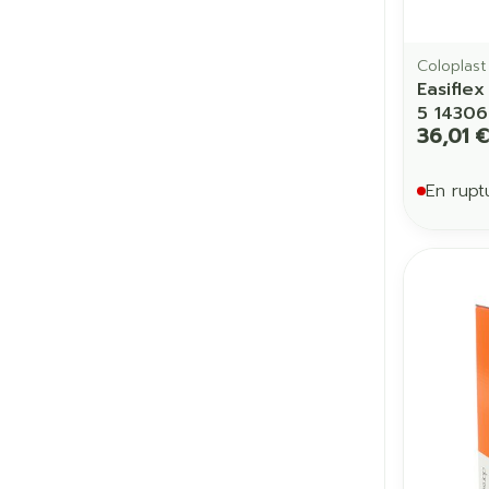
Coloplast
Easifle
5 14306
36,01 €
En rupt