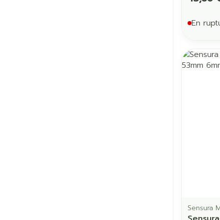
En rupt
Sensura 
Sensura