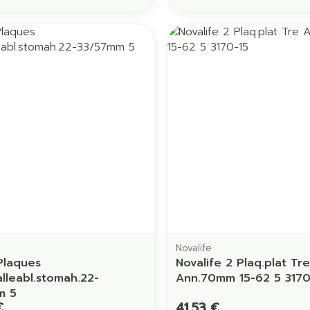
Soin intime
Afficher pl
Ombres à paupières
Massage
Afficher plus
Afficher pl
ccessoires
Masques chirurgique
age
Compléments
Répulsifs 
nutritionnels
mentation
 - peau
Novalife
Plaques
Novalife 2 Plaq.plat Tre
lleabl.stomah.22-
Ann.70mm 15-62 5 3170
m 5
€
41,53 €
Autobronzants
Rasage