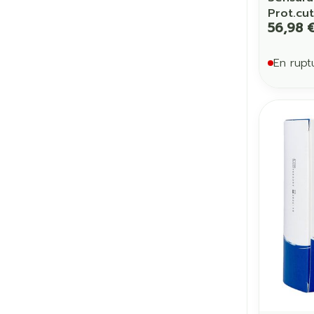
Prot.cu
56,98 
En rupt