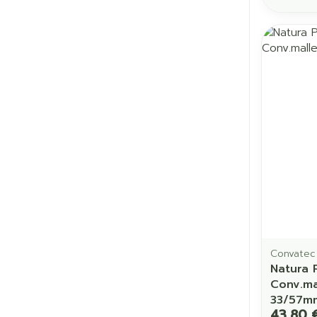
Cheveux
Piluliers et a
Soins du vis
Taches de pig
Peau sensible
irritée
Peau mixte
Peau terne
Afficher plus
Convatec
Natura 
Conv.ma
33/57m
43,80 
Ronflement