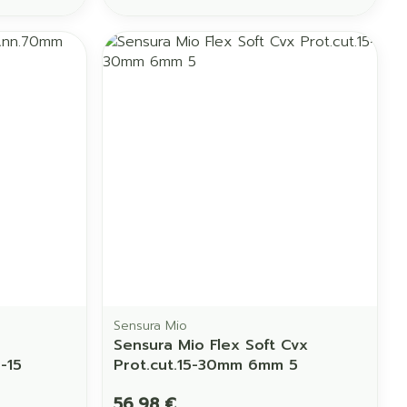
Eau micellaire
us
Yeux
us
Afficher plus
anti-insectes
Senteur
Sensura Mio
Sensura Mio Flex Soft Cvx
-15
Prot.cut.15-30mm 6mm 5
56,98 €
CBD