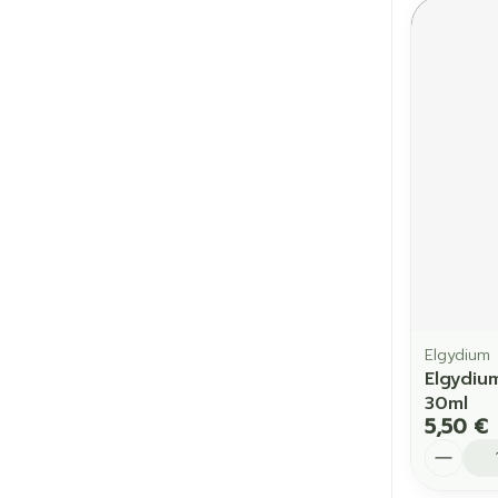
Elgydium
Elgydiu
30ml
5,50 €
Quantit