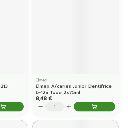
Yeux
us
Afficher plus
anti-insectes
Senteur
Elmex
213
Elmex A/caries Junior Dentifrice
6-12a Tube 2x75ml
8,48 €
Quantité
CBD