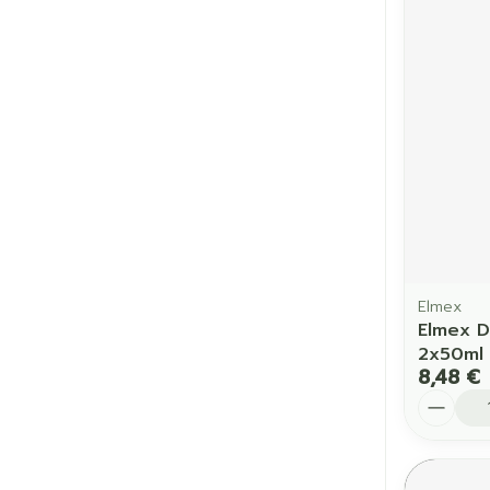
Cheveux
Piluliers et a
Soins du vis
Taches de pig
Peau sensible
irritée
Peau mixte
Elmex
Elmex D
Peau terne
2x50ml
8,48 €
Afficher plus
Quantit
Ronflement