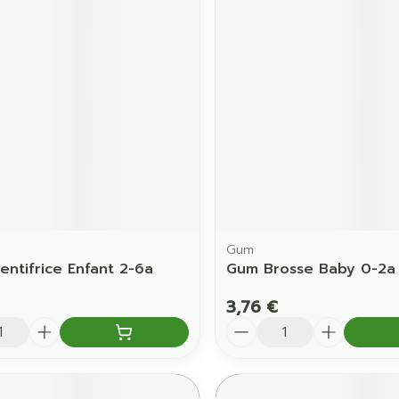
Ombres à paupières
Massage
Afficher plus
Afficher pl
ccessoires
Masques chirurgique
age
Compléments
Répulsifs 
nutritionnels
mentation
 - peau
Gum
entifrice Enfant 2-6a
Gum Brosse Baby 0-2a 
3,76 €
é
Quantité
Autobronzants
Rasage