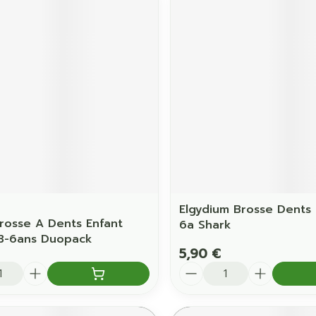
Elgydium Brosse Dents 
rosse A Dents Enfant
6a Shark
3-6ans Duopack
5,90 €
é
Quantité