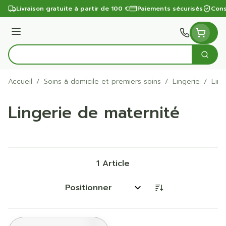
Aller au contenu
Livraison gratuite à partir de 100 €
Paiements sécurisés
Cons
Menu
Cherc
Rechercher
Accueil
/
Soins à domicile et premiers soins
/
Lingerie
/
Ling
Lingerie de maternité
1
Article
Trier par: