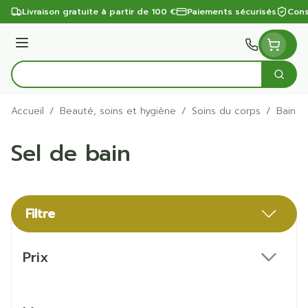
Aller au contenu
Livraison gratuite à partir de 100 €
Paiements sécurisés
Cons
Menu
Cherc
Rechercher
Accueil
/
Beauté, soins et hygiène
/
Soins du corps
/
Bain e
Sel de bain
Filtre
Passer à la liste des produits
Prix
filter