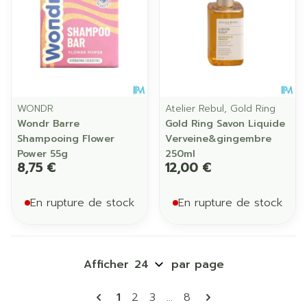
WONDR
Atelier Rebul, Gold Ring
Wondr Barre
Gold Ring Savon Liquide
Shampooing Flower
Verveine&gingembre
Power 55g
250ml
8,75 €
12,00 €
En rupture de stock
En rupture de stock
Afficher
par page
Pages
Vous lisez actuellement la page
Page
Page
Page
1
2
3
...
8