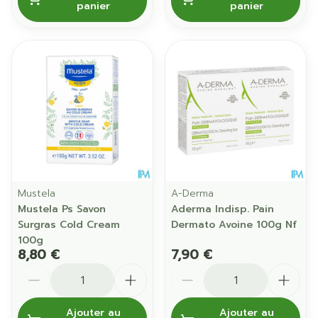
panier
panier
Mustela
A-Derma
Mustela Ps Savon
Aderma Indisp. Pain
Surgras Cold Cream
Dermato Avoine 100g Nf
100g
8,80 €
7,90 €
Quantité
Quantité
Ajouter au
Ajouter au