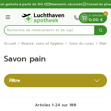
Diapositive 1 de 1
Aller au contenu
on gratuite à partir de 100 €
Paiements sécurisés
Conseil du phar
0
0 articles
Menu
0,00 €
Recherche de
Cherc
Rechercher
Accueil
/
Beauté, soins et hygiène
/
Soins du corps
/
Bain e
Savon pain
Filtre
Articles
1
-
24
sur
188