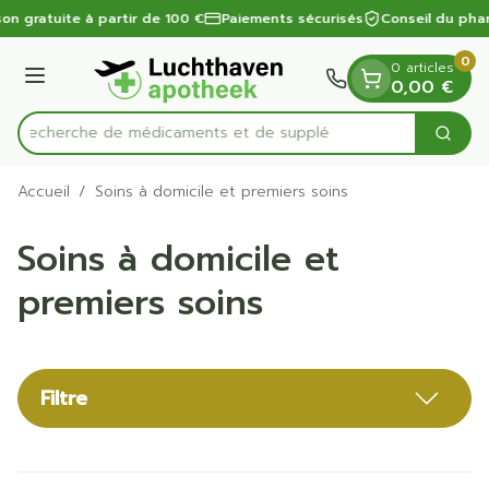
Diapositive 1 de 1
Aller au contenu
son gratuite à partir de 100 €
Paiements sécurisés
Conseil du phar
0
0 articles
Menu
0,00 €
Recherche de méd
Cherc
Rechercher
Accueil
/
Soins à domicile et premiers soins
Soins à domicile et
premiers soins
Filtre