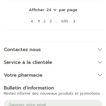
Afficher
par page
Pages
Vous lisez actuellement la page
Page
Page
Page
1
2
3
...
695
Contactez nous
Service à la clientèle
Votre pharmacie
Bulletin d’information
Restez informé des nouveaux produits et promotions
Adresse mail