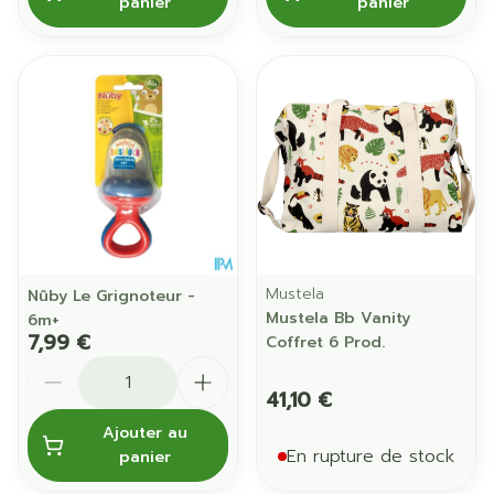
panier
panier
Mustela
Nûby Le Grignoteur -
Mustela Bb Vanity
6m+
7,99 €
Coffret 6 Prod.
Quantité
41,10 €
Ajouter au
En rupture de stock
panier