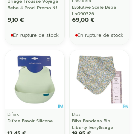
Lanaform
Uriage Trousse Voyage
Evolutive Scale Bebe
Bebe 4 Prod. Promo Nf
La090326
9,10 €
69,00 €
En rupture de stock
En rupture de stock
Difrax
Bibs
Difrax Bavoir Silicone
Bibs Bandana Bib
Liberty Ivory&sage
12,45 €
18,95 €