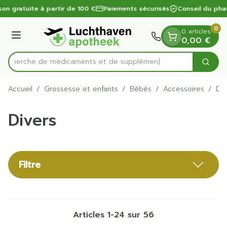
Diapositive 1 de 1
Aller au contenu
son gratuite à partir de 100 €
Paiements sécurisés
Conseil du pha
0
0 articles
Menu
0,00 €
Recherche de médic
Cherc
Rechercher
Accueil
/
Grossesse et enfants
/
Bébés
/
Accessoires
/
Div
Divers
Filtre
Articles
1
-
24
sur
56