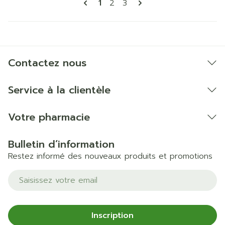
Vous lisez actuellement la pa
Page
Page
1
2
3
Contactez nous
Service à la clientèle
Votre pharmacie
Bulletin d’information
Restez informé des nouveaux produits et promotions
Adresse mail
Inscription