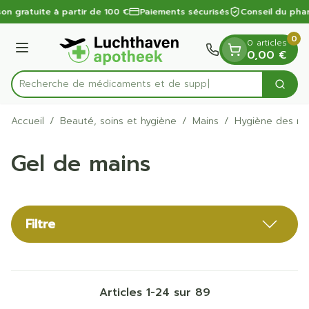
Diapositive 1 de 1
Aller au contenu
son gratuite à partir de 100 €
Paiements sécurisés
Conseil du phar
0
0 articles
Menu
0,00 €
Recherche de méd
Cherc
Rechercher
Accueil
/
Beauté, soins et hygiène
/
Mains
/
Hygiène des ma
Gel de mains
Filtre
Articles
1
-
24
sur
89