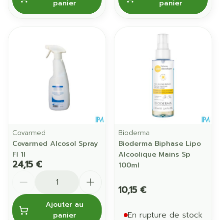
panier
panier
Covarmed
Bioderma
Covarmed Alcosol Spray
Bioderma Biphase Lipo
Fl 1l
Alcoolique Mains Sp
24,15 €
100ml
Quantité
10,15 €
Ajouter au
En rupture de stock
panier