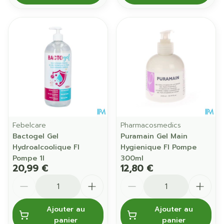
Febelcare
Pharmacosmedics
Bactogel Gel
Puramain Gel Main
Hydroalcoolique Fl
Hygienique Fl Pompe
Pompe 1l
300ml
20,99 €
12,80 €
Quantité
Quantité
Ajouter au
Ajouter au
panier
panier