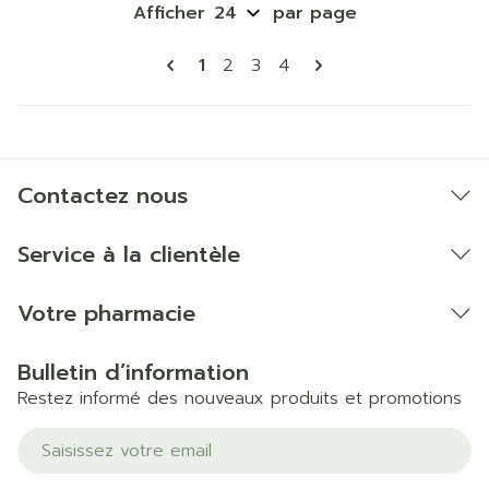
Afficher
par page
Pages
Vous lisez actuellement la page
Page
Page
Page
1
2
3
4
Contactez nous
Service à la clientèle
Votre pharmacie
Bulletin d’information
Restez informé des nouveaux produits et promotions
Adresse mail