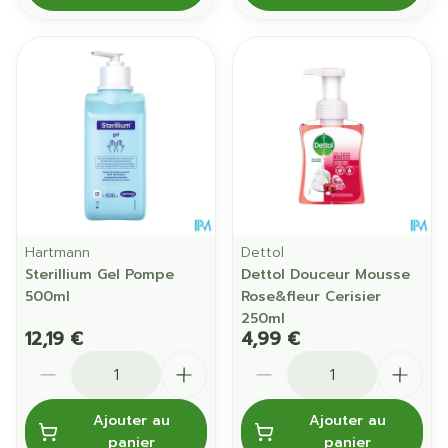
Hartmann
Dettol
Sterillium Gel Pompe
Dettol Douceur Mousse
500ml
Rose&fleur Cerisier
250ml
12,19 €
4,99 €
Quantité
Quantité
Ajouter au
Ajouter au
panier
panier