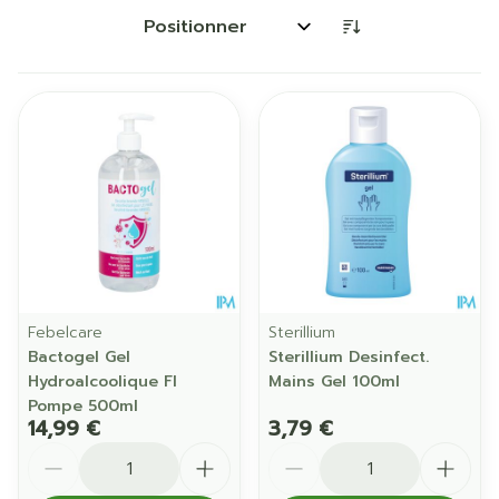
Trier par:
Febelcare
Sterillium
Bactogel Gel
Sterillium Desinfect.
Hydroalcoolique Fl
Mains Gel 100ml
Pompe 500ml
14,99 €
3,79 €
Quantité
Quantité