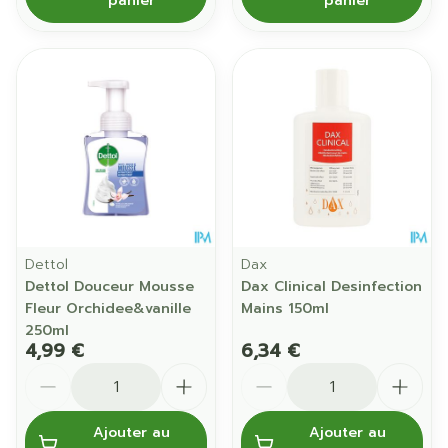
panier
panier
Dettol
Dax
Dettol Douceur Mousse
Dax Clinical Desinfection
Fleur Orchidee&vanille
Mains 150ml
250ml
4,99 €
6,34 €
Quantité
Quantité
Ajouter au
Ajouter au