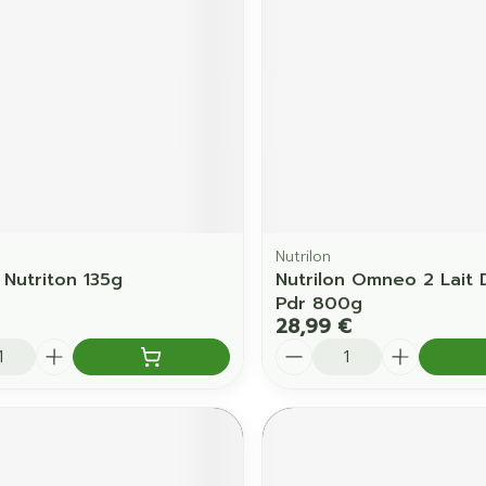
Ombres à paupières
Massage
Afficher plus
Afficher pl
ccessoires
Masques chirurgique
age
Compléments
Répulsifs 
nutritionnels
mentation
 - peau
Nutrilon
 Nutriton 135g
Nutrilon Omneo 2 Lait 
Pdr 800g
28,99 €
é
Quantité
Autobronzants
Rasage