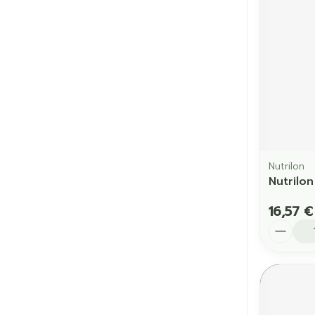
Cheveux
Piluliers et a
Soins du vis
Taches de pig
Peau sensible
Nutrilon
irritée
Nutrilon
Peau mixte
16,57 €
Peau terne
Quantit
Afficher plus
Ronflement