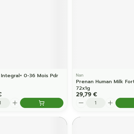
 Integral+ 0-36 Mois Pdr
Nan
Prenan Human Milk Fort
72x1g
€
29,79 €
é
Quantité