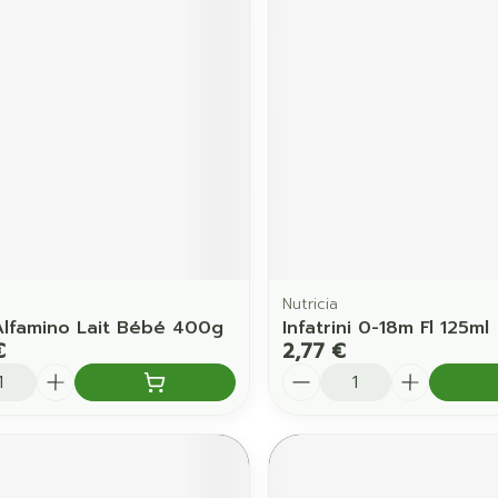
Nutricia
Alfamino Lait Bébé 400g
Infatrini 0-18m Fl 125ml
€
2,77 €
é
Quantité