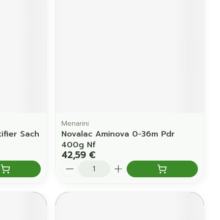
Menarini
ifier Sach
Novalac Aminova 0-36m Pdr
400g Nf
42,59 €
Quantité