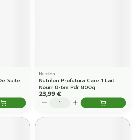
Yeux
us
Afficher plus
anti-insectes
Senteur
Nutrilon
De Suite
Nutrilon Profutura Care 1 Lait
Nourr.0-6m Pdr 800g
23,99 €
Quantité
CBD