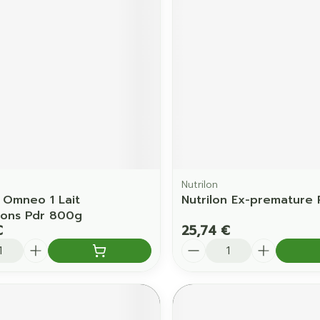
Nutrilon
n Omneo 1 Lait
Nutrilon Ex-premature
sons Pdr 800g
€
25,74 €
é
Quantité