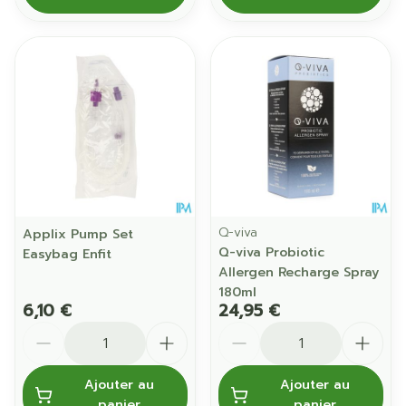
Q-viva
Applix Pump Set
Q-viva Probiotic
Easybag Enfit
Allergen Recharge Spray
180ml
6,10 €
24,95 €
Quantité
Quantité
Ajouter au
Ajouter au
panier
panier