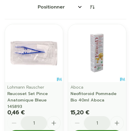
Trier par:
Lohmann Rauscher
Aboca
Raucoset Set Pince
Neofitoroid Pommade
Anatomique Bleue
Bio 40ml Aboca
145893
0,46 €
15,20 €
Quantité
Quantité