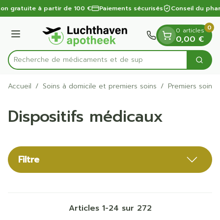
Diapositive 1 de 1
Aller au contenu
on gratuite à partir de 100 €
Paiements sécurisés
Conseil du phar
0
0 articles
Menu
0,00 €
Recherche de m
Cherc
Rechercher
Accueil
/
Soins à domicile et premiers soins
/
Premiers soins
Dispositifs médicaux
Filtre
Articles
1
-
24
sur
272