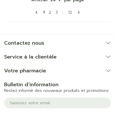
Afficher
par page
Pages
Vous lisez actuellement la page
Page
Page
Page
1
2
3
...
12
Contactez nous
Service à la clientèle
Votre pharmacie
Bulletin d’information
Restez informé des nouveaux produits et promotions
Adresse mail