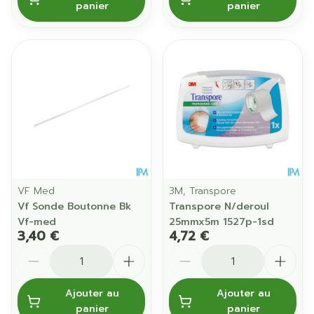
panier
panier
VF Med
3M, Transpore
Vf Sonde Boutonne Bk
Transpore N/deroul
Vf-med
25mmx5m 1527p-1sd
3,40 €
4,72 €
Quantité
Quantité
Ajouter au
Ajouter au
panier
panier