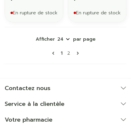
En rupture de stock
En rupture de stock
Afficher
par page
Pages
Vous lisez actuellement la p
Page
1
2
Contactez nous
Service à la clientèle
Votre pharmacie