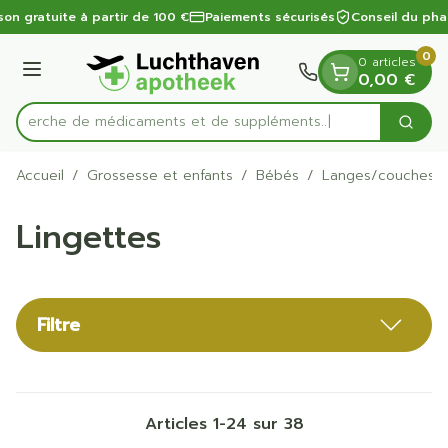
Diapositive 1 de 1
Aller au contenu
son gratuite à partir de 100 €
Paiements sécurisés
Conseil du pha
0
0 articles
Menu
0,00 €
Recherche de médicament
Cherc
Rechercher
Accueil
/
Grossesse et enfants
/
Bébés
/
Langes/couches
Lingettes
Filtre
Articles
1
-
24
sur
38