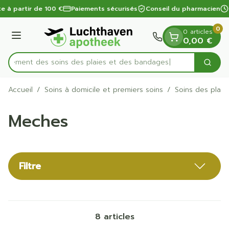
Diapositive 1 de 1
Aller au contenu
te à partir de 100 €
Paiements sécurisés
Conseil du pharmacien
0
0 articles
Menu
0,00 €
apidement des soins des plaies et des bandages
Cherc
Rechercher
Accueil
/
Soins à domicile et premiers soins
/
Soins des plaie
Meches
Filtre
8
articles