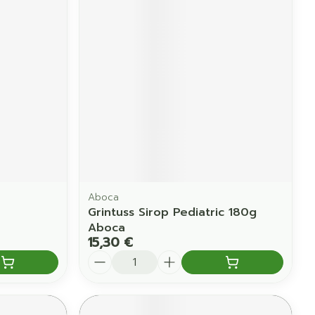
Yeux
us
Afficher plus
anti-insectes
Senteur
Aboca
Grintuss Sirop Pediatric 180g
Aboca
15,30 €
Quantité
CBD