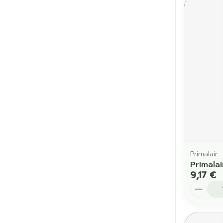
Primalair
Primalai
9,17 €
Quantit