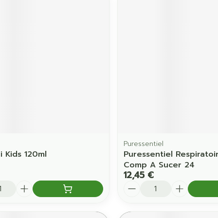
Puressentiel
i Kids 120ml
Puressentiel Respiratoi
Comp A Sucer 24
12,45 €
é
Quantité