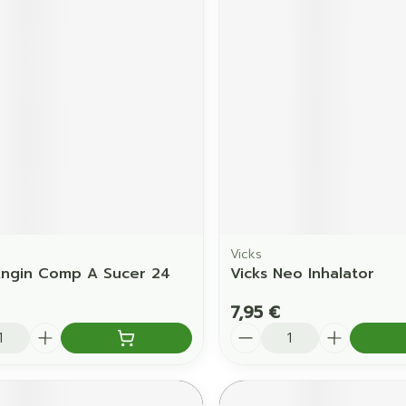
Ombres à paupières
Massage
Afficher plus
Afficher pl
ccessoires
Masques chirurgique
age
Compléments
Répulsifs 
nutritionnels
mentation
 - peau
Vicks
Angin Comp A Sucer 24
Vicks Neo Inhalator
7,95 €
é
Quantité
Autobronzants
Rasage