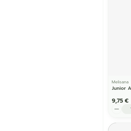
Cheveux
Piluliers et a
Soins du vis
Taches de pig
Peau sensible
irritée
Peau mixte
Melisana
Junior 
Peau terne
9,75 €
Afficher plus
Quantit
Ronflement