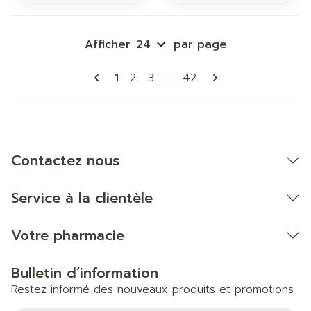
Afficher
par page
Pages
Vous lisez actuellement la page
Page
Page
Page
1
2
3
...
42
Contactez nous
Service à la clientèle
Votre pharmacie
Bulletin d’information
Restez informé des nouveaux produits et promotions