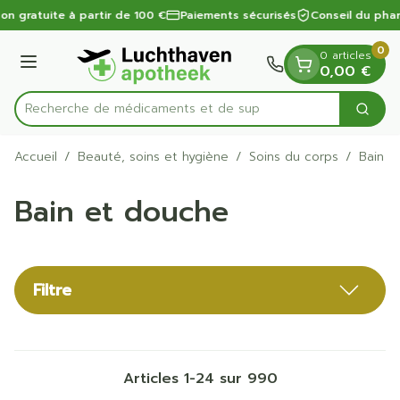
Diapositive 1 de 1
Aller au contenu
on gratuite à partir de 100 €
Paiements sécurisés
Conseil du phar
0
0 articles
Menu
0,00 €
Recherche de
Cherc
Rechercher
Accueil
/
Beauté, soins et hygiène
/
Soins du corps
/
Bain e
Bain et douche
Filtre
Articles
1
-
24
sur
990