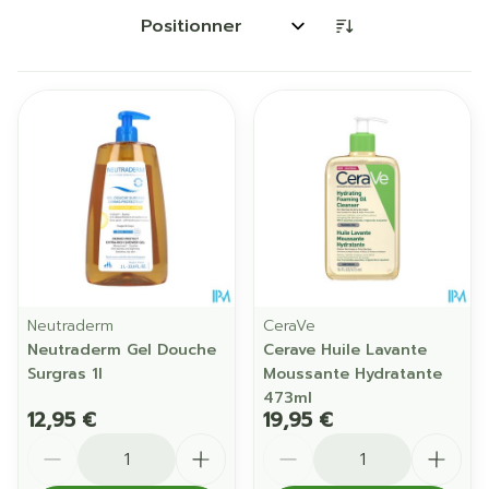
Trier par:
Neutraderm
CeraVe
Neutraderm Gel Douche
Cerave Huile Lavante
Surgras 1l
Moussante Hydratante
473ml
12,95 €
19,95 €
Quantité
Quantité