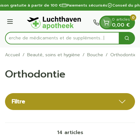
Diapositive 1 de 1
Aller au contenu
aison gratuite à partir de 100 €
Paiements sécurisés
Conseil du ph
0
0 articles
Menu
0,00 €
Recherche de médicaments et de suppléments...
Cherc
Rechercher
Accueil
/
Beauté, soins et hygiène
/
Bouche
/
Orthodontie
Orthodontie
Filtre
14
articles