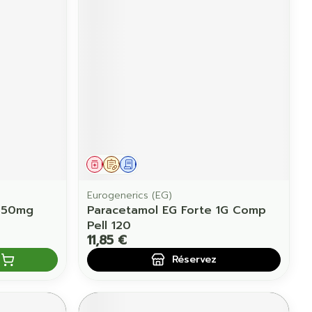
Yeux
us
Afficher plus
anti-insectes
Senteur
Médicament
Sur prescription
Demande écrite
Eurogenerics (EG)
x350mg
Paracetamol EG Forte 1G Comp
Pell 120
11,85 €
Réservez
CBD