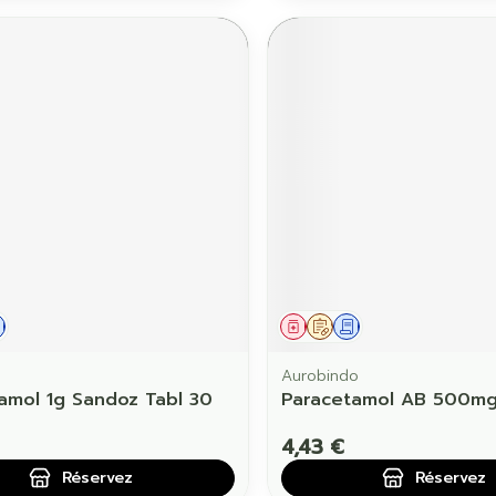
ament
 prescription
Demande écrite
Médicament
Sur prescription
Demande écrite
Aurobindo
amol 1g Sandoz Tabl 30
Paracetamol AB 500m
4,43 €
Réservez
Réservez