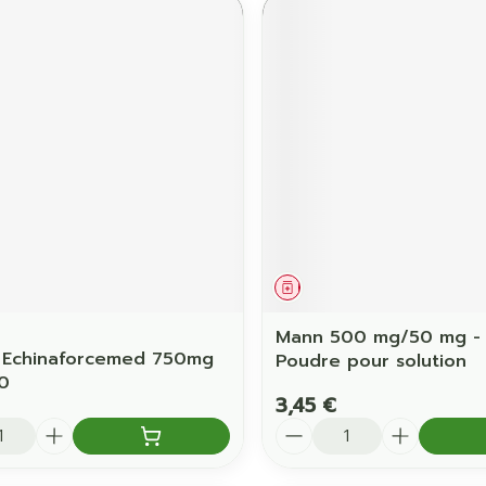
ament
Médicament
Mann 500 mg/50 mg - 
 Echinaforcemed 750mg
Poudre pour solution
0
3,45 €
é
Quantité