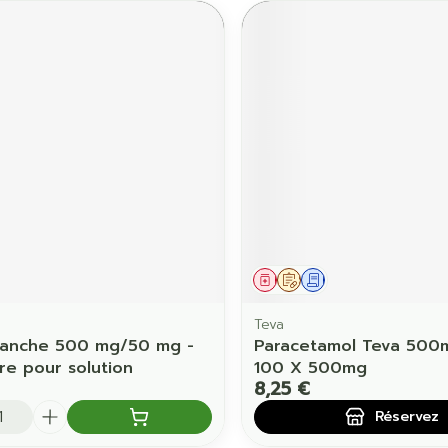
ament
Médicament
Sur prescription
Demande écrite
Teva
lanche 500 mg/50 mg -
Paracetamol Teva 500m
re pour solution
100 X 500mg
8,25 €
é
Réservez