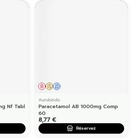
Médicament
Sur prescription
Demande écrite
Aurobindo
g Nf Tabl
Paracetamol AB 1000mg Comp
60
8,77 €
Réservez