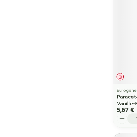
Médic
Eurogener
Paracet
Vanille
5,67 €
Quantit