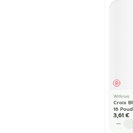
Médic
Witkruis
Croix B
16 Poud
3,61 €
Quantit