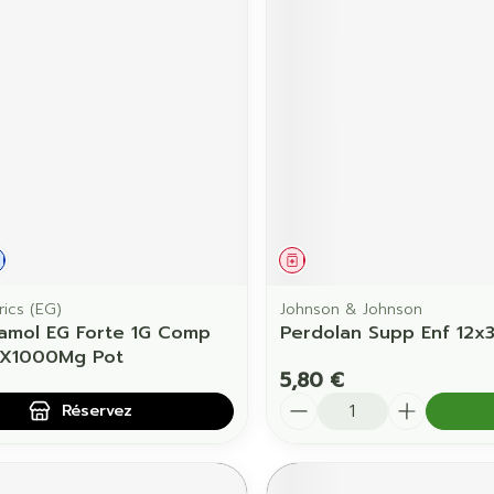
Ombres à paupières
Massage
Afficher plus
Afficher pl
ccessoires
Masques chirurgique
age
Compléments
Répulsifs 
nutritionnels
mentation
 - peau
ament
 prescription
Demande écrite
Médicament
ics (EG)
Johnson & Johnson
amol EG Forte 1G Comp
Perdolan Supp Enf 12
0X1000Mg Pot
5,80 €
Quantité
Réservez
Autobronzants
Rasage