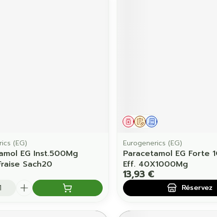
ament
Médicament
Sur prescription
Demande écrite
ics (EG)
Eurogenerics (EG)
amol EG Inst.500Mg
Paracetamol EG Forte 
-Fraise Sach20
Eff. 40X1000Mg
13,93 €
é
Réservez