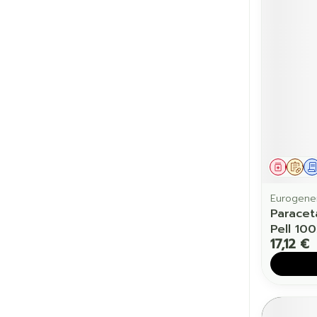
Cheveux
Piluliers et a
Soins du vis
Taches de pig
Peau sensible
Médic
Sur
irritée
Peau mixte
Eurogener
Paracet
Peau terne
Pell 10
17,12 €
Afficher plus
Ronflement