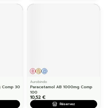
Médicament
Sur prescription
Demande écrite
Aurobindo
g Comp 30
Paracetamol AB 1000mg Comp
100
10,52 €
Réservez