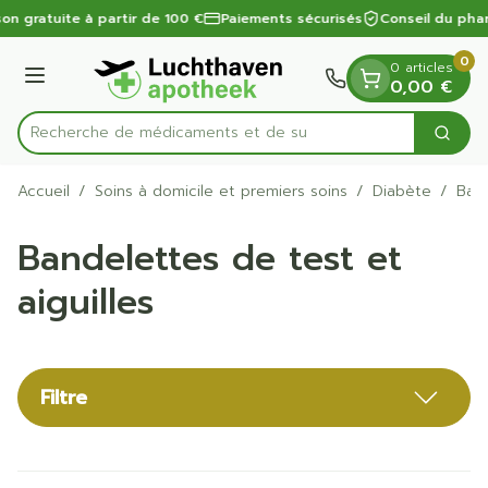
Diapositive 1 de 1
Aller au contenu
on gratuite à partir de 100 €
Paiements sécurisés
Conseil du phar
0
0 articles
Menu
0,00 €
Recherche
Cherc
Rechercher
Accueil
/
Soins à domicile et premiers soins
/
Diabète
/
Band
Bandelettes de test et
aiguilles
Filtre