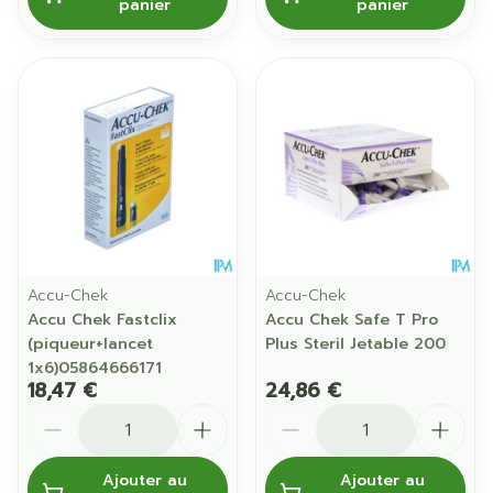
panier
panier
Accu-Chek
Accu-Chek
Accu Chek Fastclix
Accu Chek Safe T Pro
(piqueur+lancet
Plus Steril Jetable 200
1x6)05864666171
18,47 €
24,86 €
Quantité
Quantité
Ajouter au
Ajouter au