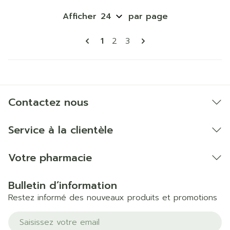
Afficher
par page
Pages
Vous lisez actuellement la pa
Page
Page
1
2
3
Contactez nous
Service à la clientèle
Votre pharmacie
Bulletin d’information
Restez informé des nouveaux produits et promotions
Adresse mail