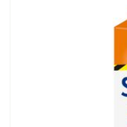
Cheveux
Piluliers et a
Soins du vis
Taches de pig
Peau sensible
irritée
Peau mixte
Peau terne
Afficher plus
Ronflement