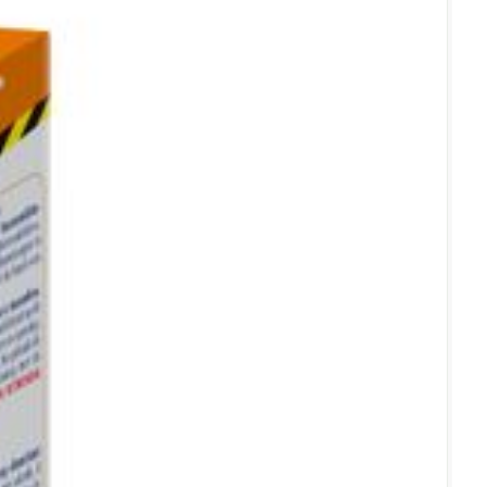
Eau micellaire
us
Yeux
us
Afficher plus
anti-insectes
Senteur
CBD