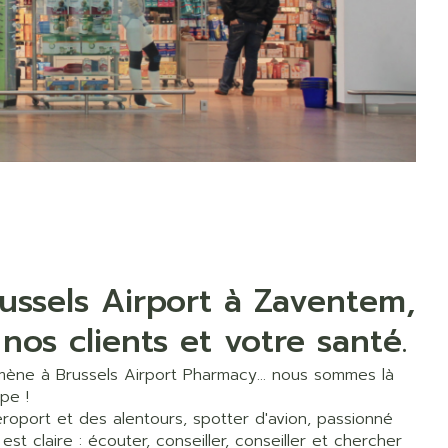
rapie
Phytothérapie
us
Afficher plus
t oiseaux
Soins des plaies
us
Afficher plus
oins
Tests de diagnostic
 stress
Puces et tiques
Gorge et bouche
Alcootest
Comprimés à sucer
Oreilles
thérapie -
Tensiomètre
uttes
Spray - solution
Bouche, gueule ou
aire
Bouchons d'oreilles
Test de cholestérol
bec
ansements
Nettoyage des oreilles
Cardiofréquencemètre
 médicaux
l
Gouttes auriculaires
Afficher plus
ussels Airport à Zaventem,
us
os clients et votre santé.
mène à Brussels Airport Pharmacy… nous sommes là
Matériel paramédical
pe !
 coagulant
Hémorroïdes
éroport et des alentours, spotter d'avion, passionné
ie
Respiration et oxygène
est claire : écouter, conseiller, conseiller et chercher