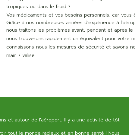
tropiques ou dans le froid ?
Vos médicaments et vos besoins personnels, car vous 
Grâce à nos nombreuses années d'expérience à l'aérop
nous traitons les problèmes avant, pendant et après le 
nous trouverons rapidement un équivalent pour votre 
connaissons-nous les mesures de sécurité et savons-n
main / valise
s
ns et autour de l'aéroport. Il y a une activité de tôt
oir tout le monde radieux et en bonne santé ! Nous