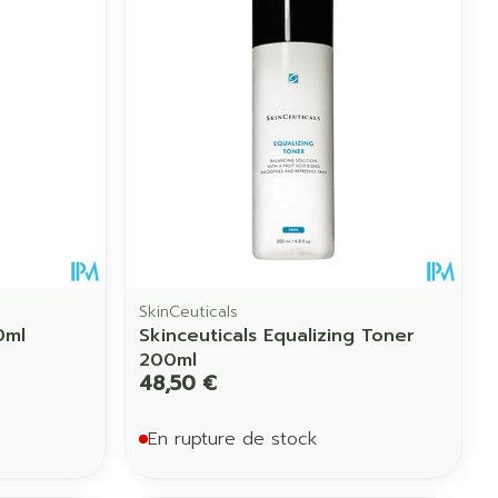
Eau micellaire
us
Yeux
us
Afficher plus
anti-insectes
Senteur
SkinCeuticals
0ml
Skinceuticals Equalizing Toner
200ml
48,50 €
En rupture de stock
CBD