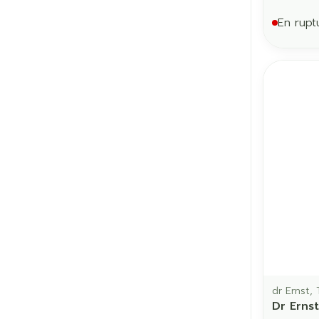
En rupt
dr Ernst, 
Dr Erns