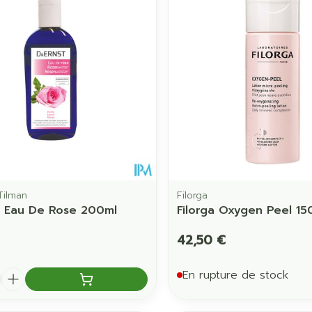
Soin intime
Afficher pl
Ombres à paupières
Massage
Afficher plus
Afficher pl
ccessoires
Masques chirurgique
age
Compléments
Répulsifs 
nutritionnels
mentation
 - peau
Tilman
Filorga
t Eau De Rose 200ml
Filorga Oxygen Peel 15
42,50 €
é
En rupture de stock
Autobronzants
Rasage