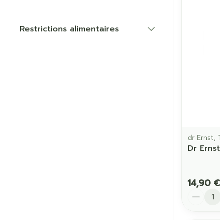
Restrictions alimentaires
Cheveux
filter
Piluliers et a
Soins du vis
Taches de pig
Peau sensible
irritée
dr Ernst, 
Peau mixte
Dr Erns
Peau terne
Afficher plus
14,90 €
Quantit
Ronflement