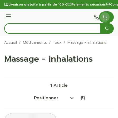
Aller au contenu
Livraison gratuite à partir de 100 €
Paiements sécurisés
Cons
Menu
Cherc
Rechercher
Accueil
/
Médicaments
/
Toux
/
Massage - inhalations
Massage - inhalations
1
Article
Trier par: