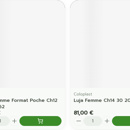
Coloplast
mme Format Poche Ch12
Luja Femme Ch14 30 2
62
€
81,00 €
é
Quantité