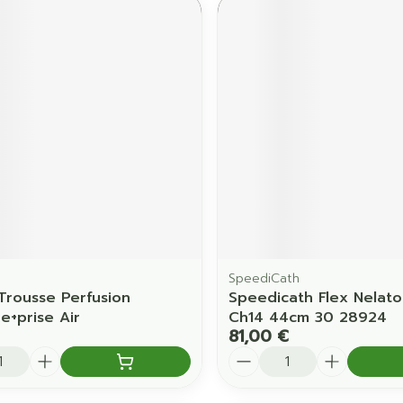
SpeediCath
 Trousse Perfusion
Speedicath Flex Nela
e+prise Air
Ch14 44cm 30 28924
81,00 €
é
Quantité