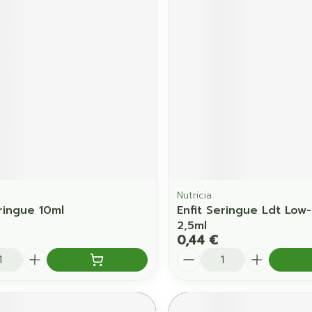
Ombres à paupières
Massage
Afficher plus
Afficher pl
ccessoires
Masques chirurgique
age
Compléments
Répulsifs 
nutritionnels
mentation
 - peau
Nutricia
eringue 10ml
Enfit Seringue Ldt Low
2,5ml
0,44 €
é
Quantité
Autobronzants
Rasage