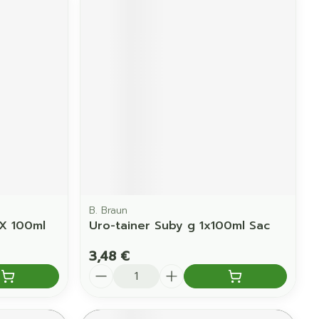
B. Braun
 X 100ml
Uro-tainer Suby g 1x100ml Sac
3,48 €
Quantité