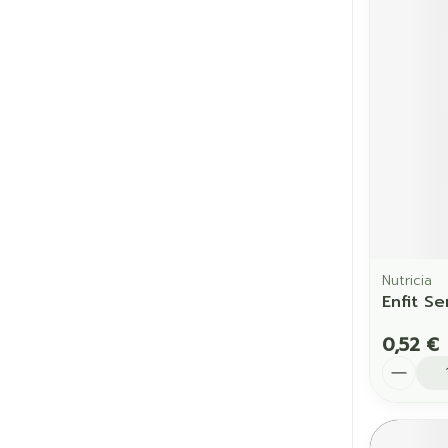
Cheveux
Piluliers et a
Soins du vis
Taches de pig
Peau sensible
irritée
Peau mixte
Nutricia
Enfit S
Peau terne
0,52 €
Afficher plus
Quantit
Ronflement