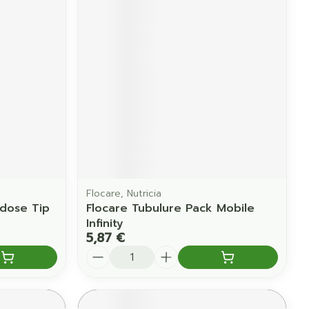
Yeux
us
Afficher plus
anti-insectes
Senteur
Flocare, Nutricia
-dose Tip
Flocare Tubulure Pack Mobile
Infinity
5,87 €
Quantité
CBD