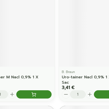
B. Braun
ner M Nacl 0,9% 1 X
Uro-tainer Nacl 0,9% 1
Sac
3,41 €
é
Quantité