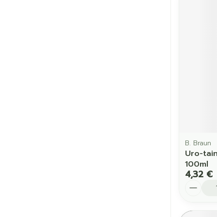
B. Braun
Uro-tai
100ml
4,32 €
Quantit