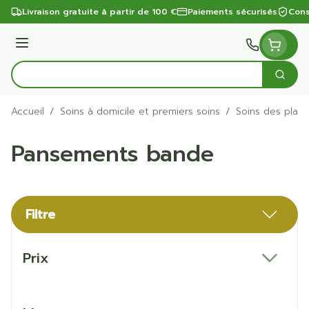
Aller au contenu
Livraison gratuite à partir de 100 €
Paiements sécurisés
Cons
Menu
Cherc
Rechercher
Accueil
/
Soins à domicile et premiers soins
/
Soins des plaie
Pansements bande
Filtre
Passer à la liste des produits
Prix
filter