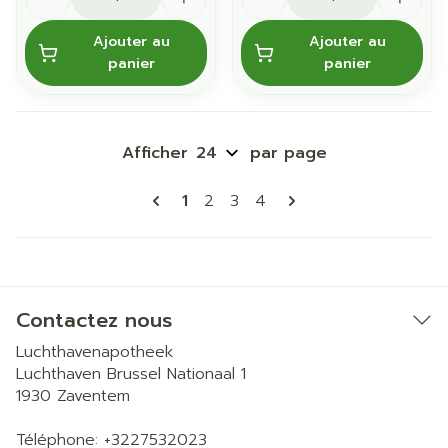
Ajouter au
Ajouter au
panier
panier
Afficher
par page
Pages
Vous lisez actuellement la page
Page
Page
Page
1
2
3
4
Contactez nous
Luchthavenapotheek
Luchthaven Brussel Nationaal 1
1930
Zaventem
Téléphone:
+3227532023