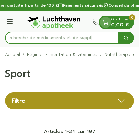
Diapositive 1 de 1
Aller au contenu
son gratuite à partir de 100 €
Paiements sécurisés
Conseil du phar
0
0 articles
Menu
0,00 €
Recherche de méd
Cherc
Rechercher
Accueil
/
Régime, alimentation & vitamines
/
Nutrithérapie et
Sport
Filtre
Articles
1
-
24
sur
197