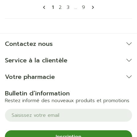
Pages
Vous lisez actuellement la page
Page
Page
Page
1
2
3
...
9
Contactez nous
Service à la clientèle
Votre pharmacie
Bulletin d’information
Restez informé des nouveaux produits et promotions
Adresse mail
Inscription