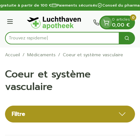
Diapositive 1 de 1
Aller au contenu
gratuite à partir de 100 €
Paiements sécurisés
Conseil du pharmac
0
0 articles
Menu
0,00 €
Trouvez rapidement des soin
Cherc
Rechercher
Accueil
/
Médicaments
/
Coeur et système vasculaire
Coeur et système
vasculaire
Filtre