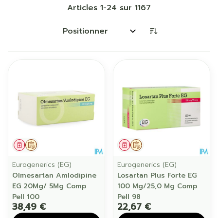
Articles
1
-
24
sur
1167
Trier par:
Médicament
Sur prescription
Médicament
Sur prescription
Eurogenerics (EG)
Eurogenerics (EG)
Olmesartan Amlodipine
Losartan Plus Forte EG
EG 20Mg/ 5Mg Comp
100 Mg/25,0 Mg Comp
Pell 100
Pell 98
38,49 €
22,67 €