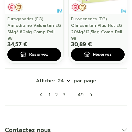
Médicament
Sur prescription
Médicament
Sur prescription
Eurogenerics (EG)
Eurogenerics (EG)
Amlodipine Valsartan EG
Olmesartan Plus Hct EG
5Mg/ 80Mg Comp Pell
20Mg/12,5Mg Comp Pell
98
98
34,57 €
30,89 €
Réservez
Réservez
Afficher
par page
Pages
Vous lisez actuellement la page
Page
Page
Page
1
2
3
...
49
Contactez nous