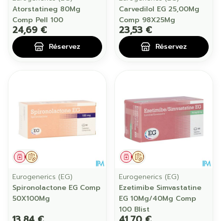
Atorstatineg 80Mg
Carvedilol EG 25,00Mg
Comp Pell 100
Comp 98X25Mg
24,69 €
23,53 €
Réservez
Réservez
Médicament
Sur prescription
Médicament
Sur prescription
Eurogenerics (EG)
Eurogenerics (EG)
Spironolactone EG Comp
Ezetimibe Simvastatine
50X100Mg
EG 10Mg/40Mg Comp
100 Blist
13,84 €
41,70 €