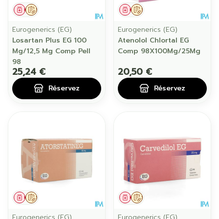
Médicament
Sur prescription
Médicament
Sur prescription
Eurogenerics (EG)
Eurogenerics (EG)
Losartan Plus EG 100
Atenolol Chlortal EG
Mg/12,5 Mg Comp Pell
Comp 98X100Mg/25Mg
98
25,24 €
20,50 €
Réservez
Réservez
Médicament
Sur prescription
Médicament
Sur prescription
Eurogenerics (EG)
Eurogenerics (EG)