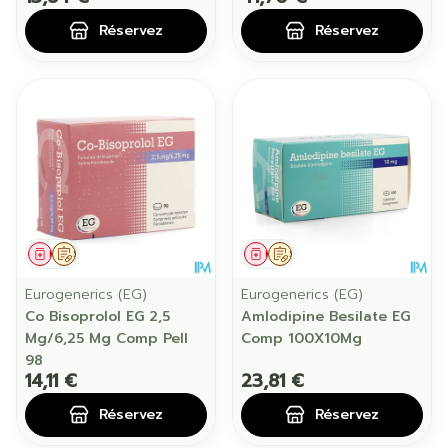
Réservez
Réservez
Médicament
Sur prescription
Médicament
Sur prescription
Eurogenerics (EG)
Eurogenerics (EG)
Co Bisoprolol EG 2,5
Amlodipine Besilate EG
Mg/6,25 Mg Comp Pell
Comp 100X10Mg
98
14,11 €
23,81 €
Réservez
Réservez