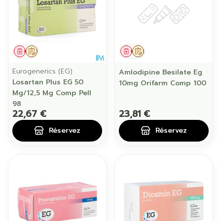
Médicament
Sur prescription
Médicament
Sur prescription
Eurogenerics (EG)
Amlodipine Besilate Eg
Losartan Plus EG 50
10mg Orifarm Comp 100
Mg/12,5 Mg Comp Pell
98
22,67 €
23,81 €
Réservez
Réservez