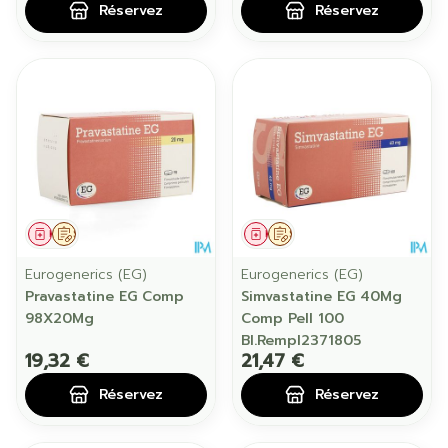
Réservez
Réservez
Médicament
Sur prescription
Médicament
Sur prescription
Eurogenerics (EG)
Eurogenerics (EG)
Pravastatine EG Comp
Simvastatine EG 40Mg
98X20Mg
Comp Pell 100
Bl.Rempl2371805
19,32 €
21,47 €
Réservez
Réservez