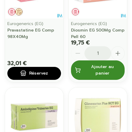
Médicament
Sur prescription
Médicament
Eurogenerics (EG)
Eurogenerics (EG)
Pravastatine EG Comp
Diosmin EG 500Mg Comp
98X40Mg
Pell 60
19,75 €
Quantité
32,01 €
Ajouter au
Réservez
panier