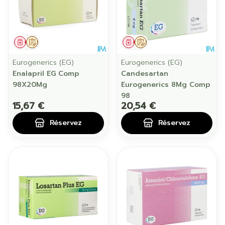
Médicament
Sur prescription
Médicament
Sur prescription
Eurogenerics (EG)
Eurogenerics (EG)
Enalapril EG Comp
Candesartan
98X20Mg
Eurogenerics 8Mg Comp
98
15,67 €
20,54 €
Réservez
Réservez