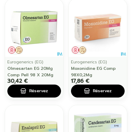
Médicament
Sur prescription
Médicament
Sur prescription
Eurogenerics (EG)
Eurogenerics (EG)
Olmesartan EG 20Mg
Moxonidine EG Comp
Comp Pell 98 X 20Mg
98X0,2Mg
30,42 €
17,86 €
Réservez
Réservez