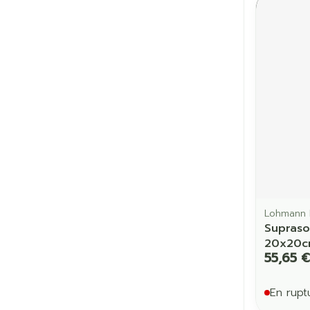
Cheveux
Piluliers et a
Soins du vis
Taches de pig
Peau sensible
irritée
Peau mixte
Lohmann 
Peau terne
Supraso
Afficher plus
20x20c
55,65 €
En rupt
Ronflement