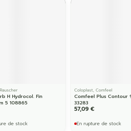
Ombres à paupières
Massage
Afficher plus
Afficher pl
ccessoires
Masques chirurgique
age
Compléments
Répulsifs 
nutritionnels
mentation
 - peau
Rauscher
Coloplast, Comfeel
rb H Hydrocol. Fin
Comfeel Plus Contour 
m 5 108865
33283
57,09 €
ure de stock
En rupture de stock
Autobronzants
Rasage