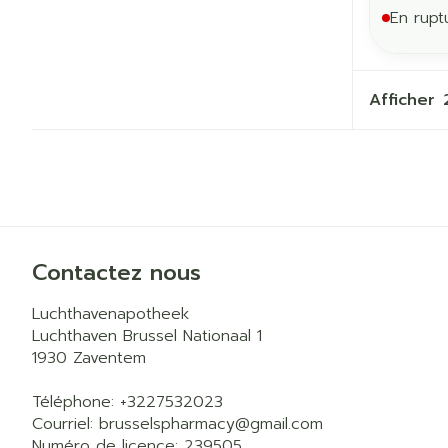
En rupt
Afficher
Contactez nous
Luchthavenapotheek
Luchthaven Brussel Nationaal 1
1930
Zaventem
Téléphone:
+3227532023
Courriel:
brusselspharmacy@
gmail.com
Numéro de licence:
239505