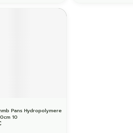
Phmb Pans Hydropolymere
,0cm 10
€