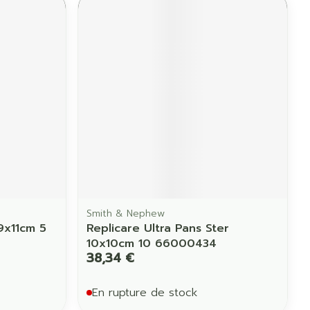
Yeux
us
Afficher plus
anti-insectes
Senteur
Smith & Nephew
9x11cm 5
Replicare Ultra Pans Ster
10x10cm 10 66000434
38,34 €
En rupture de stock
CBD