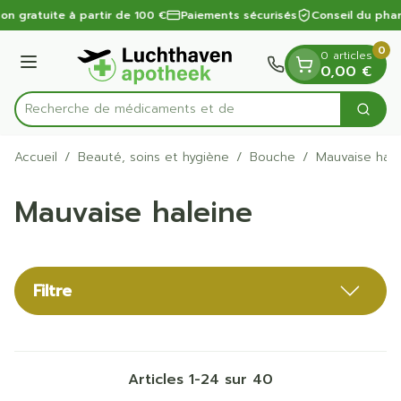
Diapositive 1 de 1
Aller au contenu
on gratuite à partir de 100 €
Paiements sécurisés
Conseil du phar
0
0 articles
Menu
0,00 €
Recherche d
Cherc
Rechercher
Accueil
/
Beauté, soins et hygiène
/
Bouche
/
Mauvaise hale
Mauvaise haleine
Filtre
Articles
1
-
24
sur
40