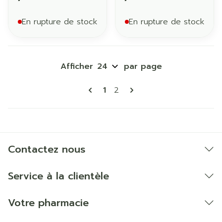
En rupture de stock
En rupture de stock
Afficher
par page
Pages
Vous lisez actuellement la p
Page
1
2
Contactez nous
Service à la clientèle
Votre pharmacie