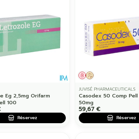
ament
 prescription
Médicament
Sur prescription
JUVISÉ PHARMACEUTICALS
le Eg 2,5mg Orifarm
Casodex 50 Comp Pell
ll 100
50mg
€
59,67 €
Réservez
Réservez