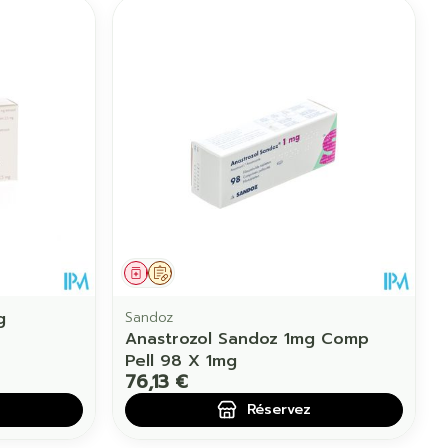
Médicament
Sur prescription
g
Sandoz
Anastrozol Sandoz 1mg Comp
Pell 98 X 1mg
76,13 €
Réservez