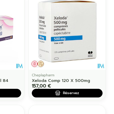
Médicament
Sur prescription
Cheplapharm
l 84
Xeloda Comp 120 X 500mg
157,00 €
Réservez