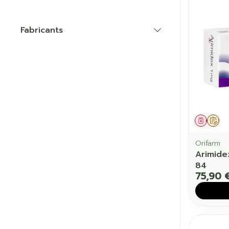
Fabricants
Cheveux
filter
Piluliers et a
Soins du vis
Taches de pig
Peau sensible
Médic
Sur
irritée
Orifarm
Peau mixte
Arimide
84
Peau terne
75,90 
Afficher plus
Ronflement