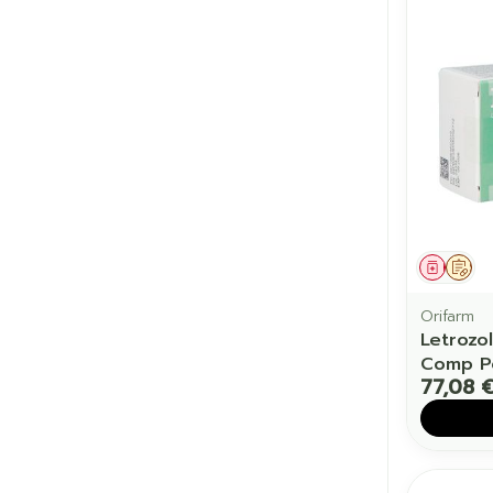
Médic
Sur
Orifarm
Letrozo
Comp Pe
77,08 