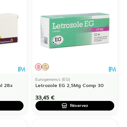
Eau micellaire
us
Yeux
us
Afficher plus
anti-insectes
Senteur
Médicament
Sur prescription
Eurogenerics (EG)
l 28x
Letrozole EG 2,5Mg Comp 30
33,45 €
Réservez
CBD