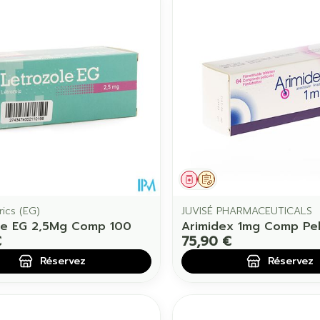
ament
 prescription
Médicament
Sur prescription
ics (EG)
JUVISÉ PHARMACEUTICALS
le EG 2,5Mg Comp 100
Arimidex 1mg Comp Pel
€
75,90 €
Réservez
Réservez