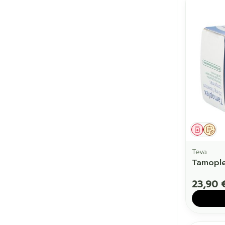
Médic
Sur
Teva
Tamopl
23,90 