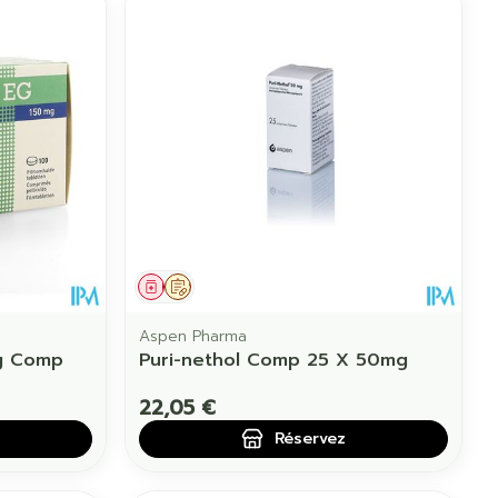
Médicament
Sur prescription
Aspen Pharma
Mg Comp
Puri-nethol Comp 25 X 50mg
22,05 €
Réservez