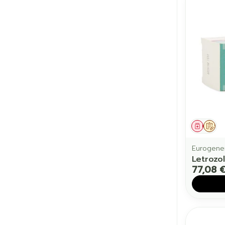
Médic
Sur
Eurogener
Letrozo
77,08 