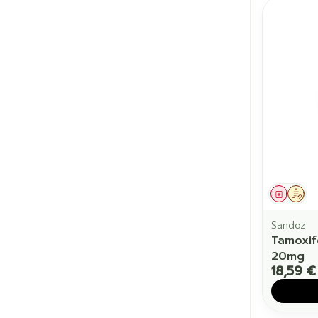
Médic
Sur
Sandoz
Tamoxi
20mg
18,59 €