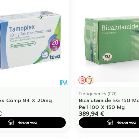
ament
 prescription
Médicament
Sur prescription
Eurogenerics (EG)
ex Comp 84 X 20mg
Bicalutamide EG 150 
Pell 100 X 150 Mg
€
389,94 €
Réservez
Réservez