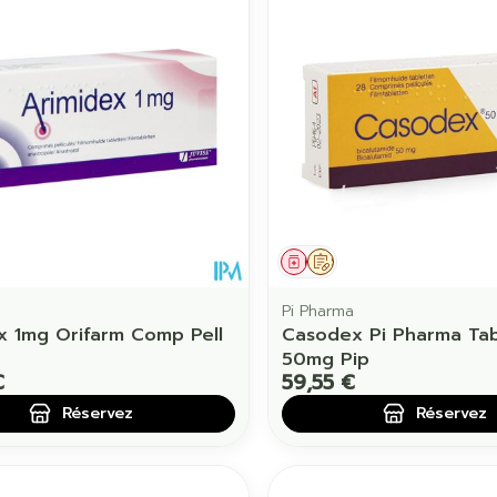
Soin intime
Afficher pl
Ombres à paupières
Massage
Afficher plus
Afficher pl
ccessoires
Masques chirurgique
age
Compléments
Répulsifs 
nutritionnels
mentation
 - peau
ament
 prescription
Médicament
Sur prescription
Pi Pharma
x 1mg Orifarm Comp Pell
Casodex Pi Pharma Tab
50mg Pip
€
59,55 €
Réservez
Réservez
Autobronzants
Rasage