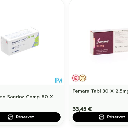
ament
 prescription
Médicament
Sur prescription
Femara Tabl 30 X 2,5m
fen Sandoz Comp 60 X
33,45 €
Réservez
Réservez