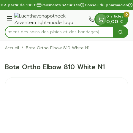
Diapositive 1 de 1
Aller au contenu
te à partir de 100 €
Paiements sécurisés
Conseil du pharmacien
0
0 articles
Menu
0,00 €
apidement des soins des plaies et des bandages
Cherc
Rechercher
Accueil
/
Bota Ortho Elbow 810 White N1
Bota Ortho Elbow 810 White N1